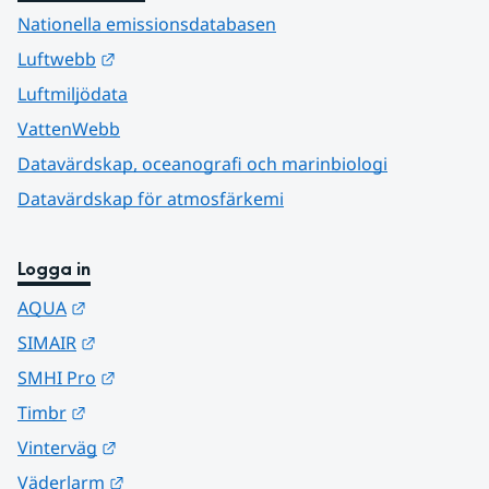
Nationella emissionsdatabasen
Länk till annan webbplats.
Luftwebb
Luftmiljödata
VattenWebb
Datavärdskap, oceanografi och marinbiologi
Datavärdskap för atmosfärkemi
Logga in
Länk till annan webbplats.
AQUA
Länk till annan webbplats.
SIMAIR
Länk till annan webbplats.
SMHI Pro
Länk till annan webbplats.
Timbr
Länk till annan webbplats.
Vinterväg
Länk till annan webbplats.
Väderlarm