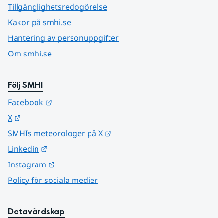
Tillgänglighetsredogörelse
Kakor på smhi.se
Hantering av personuppgifter
Om smhi.se
Följ SMHI
Länk till annan webbplats.
Facebook
Länk till annan webbplats.
X
Länk till annan webbplats.
SMHIs meteorologer på X
Länk till annan webbplats.
Linkedin
Länk till annan webbplats.
Instagram
Policy för sociala medier
Datavärdskap