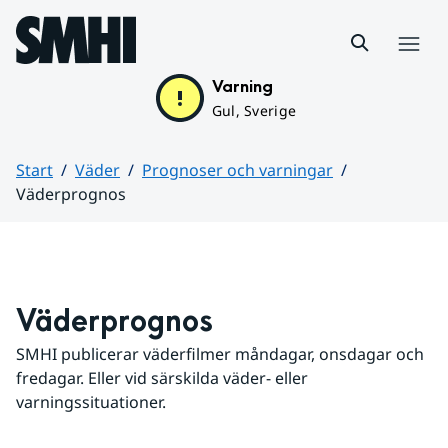
Hoppa till sidans innehåll
Meny
Varning
Gul, Sverige
Start
Väder
Prognoser och varningar
Väderprognos
Huvudinnehåll
Väderprognos
SMHI publicerar väderfilmer måndagar, onsdagar och 
fredagar. Eller vid särskilda väder- eller 
varningssituationer.