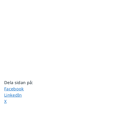
Dela sidan på
:
Dela sidan på
Facebook
Dela sidan på
LinkedIn
Dela sidan på
X