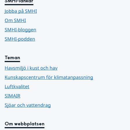
SMHI-länkar
Jobba på SMHI
Om SMHI
SMHI-bloggen
SMHI-podden
Teman
Havsmiljö i kust och hav
Kunskapscentrum för klimatanpassning
Luftkvalitet
SIMAIR
Sjöar och vattendrag
Om webbplatsen