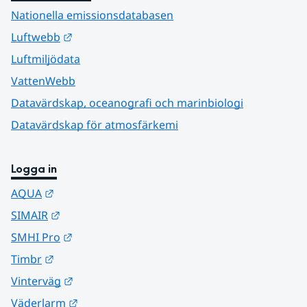
Nationella emissionsdatabasen
Länk till annan webbplats.
Luftwebb
Luftmiljödata
VattenWebb
Datavärdskap, oceanografi och marinbiologi
Datavärdskap för atmosfärkemi
Logga in
Länk till annan webbplats.
AQUA
Länk till annan webbplats.
SIMAIR
Länk till annan webbplats.
SMHI Pro
Länk till annan webbplats.
Timbr
Länk till annan webbplats.
Vinterväg
Länk till annan webbplats.
Väderlarm