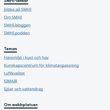
SMHI-länkar
Jobba på SMHI
Om SMHI
SMHI-bloggen
SMHI-podden
Teman
Havsmiljö i kust och hav
Kunskapscentrum för klimatanpassning
Luftkvalitet
SIMAIR
Sjöar och vattendrag
Om webbplatsen