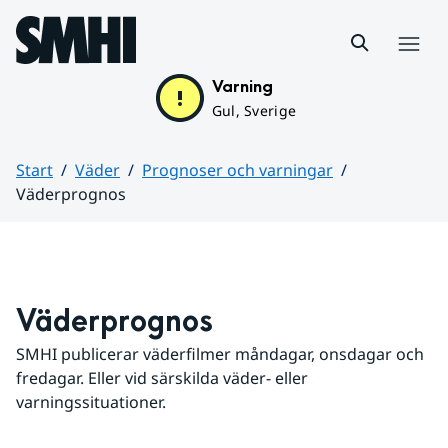
Hoppa till sidans innehåll
Meny
Varning
Gul, Sverige
Start
Väder
Prognoser och varningar
Väderprognos
Huvudinnehåll
Väderprognos
SMHI publicerar väderfilmer måndagar, onsdagar och 
fredagar. Eller vid särskilda väder- eller 
varningssituationer.