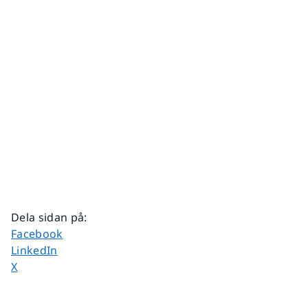
Dela sidan på
:
Dela sidan på
Facebook
Dela sidan på
LinkedIn
Dela sidan på
X