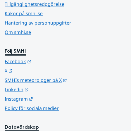
Tillgänglighetsredogörelse
Kakor på smhi.se
Hantering av personuppgifter
Om smhi.se
Följ SMHI
Länk till annan webbplats.
Facebook
Länk till annan webbplats.
X
Länk till annan webbplats.
SMHIs meteorologer på X
Länk till annan webbplats.
Linkedin
Länk till annan webbplats.
Instagram
Policy för sociala medier
Datavärdskap