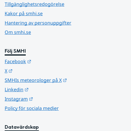
Tillgänglighetsredogörelse
Kakor på smhi.se
Hantering av personuppgifter
Om smhi.se
Följ SMHI
Länk till annan webbplats.
Facebook
Länk till annan webbplats.
X
Länk till annan webbplats.
SMHIs meteorologer på X
Länk till annan webbplats.
Linkedin
Länk till annan webbplats.
Instagram
Policy för sociala medier
Datavärdskap