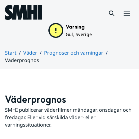
Hoppa till sidans innehåll
Meny
Varning
Gul, Sverige
Start
Väder
Prognoser och varningar
Väderprognos
Huvudinnehåll
Väderprognos
SMHI publicerar väderfilmer måndagar, onsdagar och 
fredagar. Eller vid särskilda väder- eller 
varningssituationer.