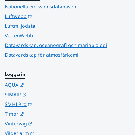
Nationella emissionsdatabasen
Länk till annan webbplats.
Luftwebb
Luftmiljödata
VattenWebb
Datavärdskap, oceanografi och marinbiologi
Datavärdskap för atmosfärkemi
Logga in
Länk till annan webbplats.
AQUA
Länk till annan webbplats.
SIMAIR
Länk till annan webbplats.
SMHI Pro
Länk till annan webbplats.
Timbr
Länk till annan webbplats.
Vinterväg
Länk till annan webbplats.
Väderlarm