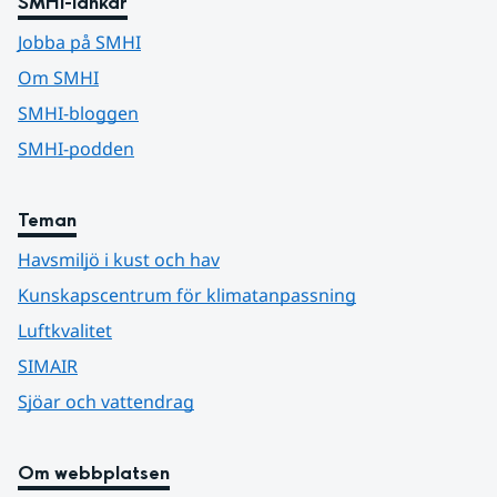
SMHI-länkar
Jobba på SMHI
Om SMHI
SMHI-bloggen
SMHI-podden
Teman
Havsmiljö i kust och hav
Kunskapscentrum för klimatanpassning
Luftkvalitet
SIMAIR
Sjöar och vattendrag
Om webbplatsen