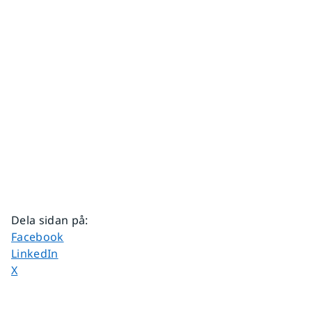
Dela sidan på
:
Dela sidan på
Facebook
Dela sidan på
LinkedIn
Dela sidan på
X