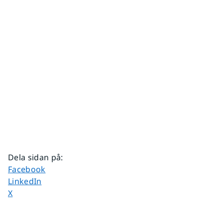
Dela sidan på
:
Dela sidan på
Facebook
Dela sidan på
LinkedIn
Dela sidan på
X