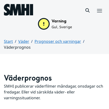
Hoppa till sidans innehåll
Meny
Varning
Gul, Sverige
Start
Väder
Prognoser och varningar
Väderprognos
Huvudinnehåll
Väderprognos
SMHI publicerar väderfilmer måndagar, onsdagar och 
fredagar. Eller vid särskilda väder- eller 
varningssituationer.