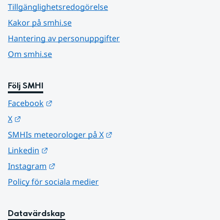
Tillgänglighetsredogörelse
Kakor på smhi.se
Hantering av personuppgifter
Om smhi.se
Följ SMHI
Länk till annan webbplats.
Facebook
Länk till annan webbplats.
X
Länk till annan webbplats.
SMHIs meteorologer på X
Länk till annan webbplats.
Linkedin
Länk till annan webbplats.
Instagram
Policy för sociala medier
Datavärdskap