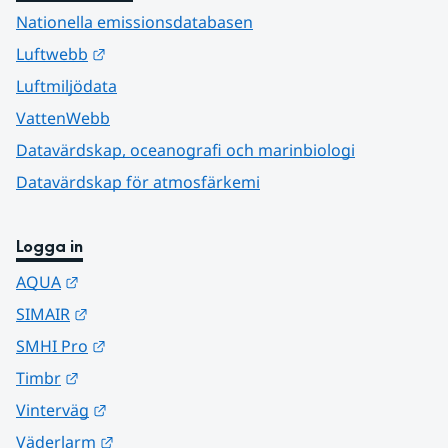
Nationella emissionsdatabasen
Länk till annan webbplats.
Luftwebb
Luftmiljödata
VattenWebb
Datavärdskap, oceanografi och marinbiologi
Datavärdskap för atmosfärkemi
Logga in
Länk till annan webbplats.
AQUA
Länk till annan webbplats.
SIMAIR
Länk till annan webbplats.
SMHI Pro
Länk till annan webbplats.
Timbr
Länk till annan webbplats.
Vinterväg
Länk till annan webbplats.
Väderlarm