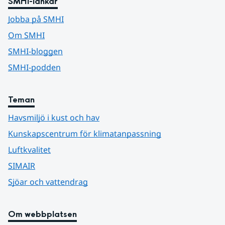
SMHI-länkar
Jobba på SMHI
Om SMHI
SMHI-bloggen
SMHI-podden
Teman
Havsmiljö i kust och hav
Kunskapscentrum för klimatanpassning
Luftkvalitet
SIMAIR
Sjöar och vattendrag
Om webbplatsen