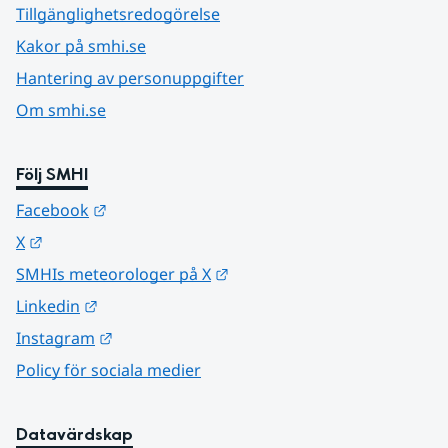
Tillgänglighetsredogörelse
Kakor på smhi.se
Hantering av personuppgifter
Om smhi.se
Följ SMHI
Länk till annan webbplats.
Facebook
Länk till annan webbplats.
X
Länk till annan webbplats.
SMHIs meteorologer på X
Länk till annan webbplats.
Linkedin
Länk till annan webbplats.
Instagram
Policy för sociala medier
Datavärdskap