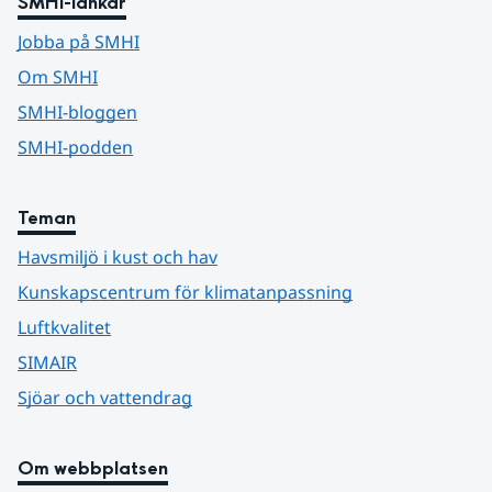
SMHI-länkar
Jobba på SMHI
Om SMHI
SMHI-bloggen
SMHI-podden
Teman
Havsmiljö i kust och hav
Kunskapscentrum för klimatanpassning
Luftkvalitet
SIMAIR
Sjöar och vattendrag
Om webbplatsen