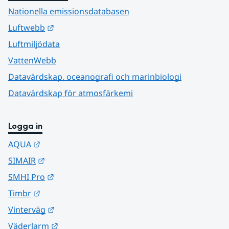
Nationella emissionsdatabasen
Länk till annan webbplats.
Luftwebb
Luftmiljödata
VattenWebb
Datavärdskap, oceanografi och marinbiologi
Datavärdskap för atmosfärkemi
Logga in
Länk till annan webbplats.
AQUA
Länk till annan webbplats.
SIMAIR
Länk till annan webbplats.
SMHI Pro
Länk till annan webbplats.
Timbr
Länk till annan webbplats.
Vinterväg
Länk till annan webbplats.
Väderlarm