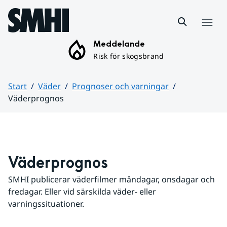
Hoppa till sidans innehåll
Meny
Meddelande
Risk för skogsbrand
Start
Väder
Prognoser och varningar
Väderprognos
Huvudinnehåll
Väderprognos
SMHI publicerar väderfilmer måndagar, onsdagar och 
fredagar. Eller vid särskilda väder- eller 
varningssituationer.