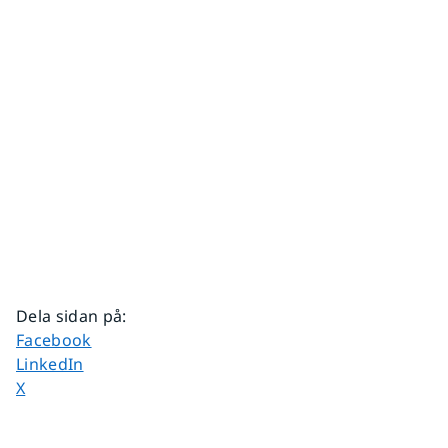
Dela sidan på
:
Dela sidan på
Facebook
Dela sidan på
LinkedIn
Dela sidan på
X