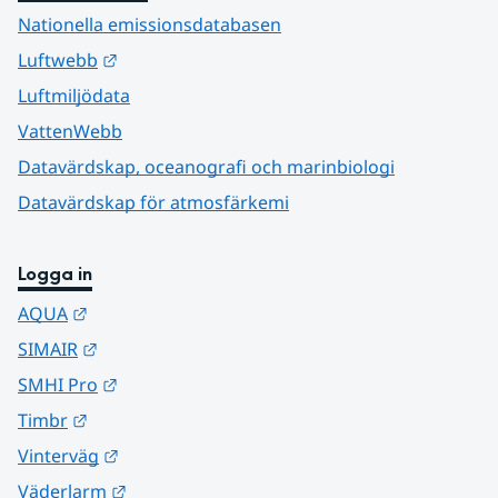
Nationella emissionsdatabasen
Länk till annan webbplats.
Luftwebb
Luftmiljödata
VattenWebb
Datavärdskap, oceanografi och marinbiologi
Datavärdskap för atmosfärkemi
Logga in
Länk till annan webbplats.
AQUA
Länk till annan webbplats.
SIMAIR
Länk till annan webbplats.
SMHI Pro
Länk till annan webbplats.
Timbr
Länk till annan webbplats.
Vinterväg
Länk till annan webbplats.
Väderlarm