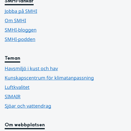
SMHI-länkar
Jobba på SMHI
Om SMHI
SMHI-bloggen
SMHI-podden
Teman
Havsmiljö i kust och hav
Kunskapscentrum för klimatanpassning
Luftkvalitet
SIMAIR
Sjöar och vattendrag
Om webbplatsen