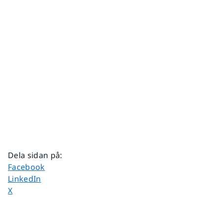
Dela sidan på
:
Dela sidan på
Facebook
Dela sidan på
LinkedIn
Dela sidan på
X