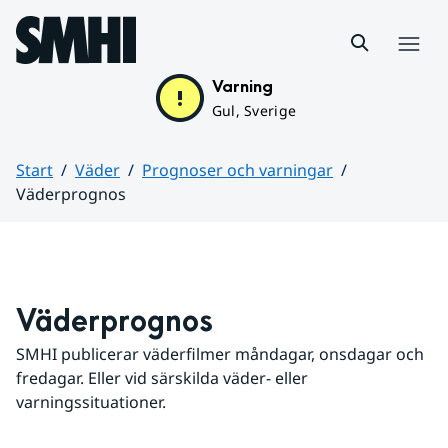
Hoppa till sidans innehåll
Meny
Varning
Gul, Sverige
Start
Väder
Prognoser och varningar
Väderprognos
Huvudinnehåll
Väderprognos
SMHI publicerar väderfilmer måndagar, onsdagar och 
fredagar. Eller vid särskilda väder- eller 
varningssituationer.