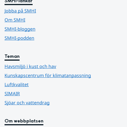
SMHI-länkar
Jobba på SMHI
Om SMHI
SMHI-bloggen
SMHI-podden
Teman
Havsmiljö i kust och hav
Kunskapscentrum för klimatanpassning
Luftkvalitet
SIMAIR
Sjöar och vattendrag
Om webbplatsen