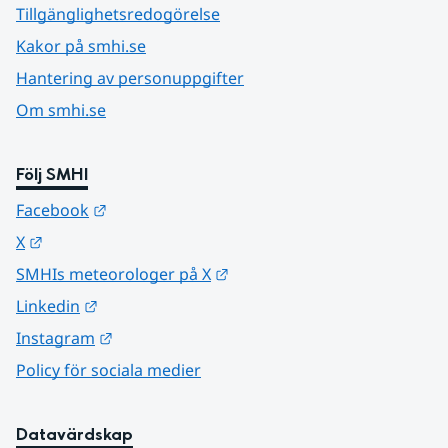
Tillgänglighetsredogörelse
Kakor på smhi.se
Hantering av personuppgifter
Om smhi.se
Följ SMHI
Länk till annan webbplats.
Facebook
Länk till annan webbplats.
X
Länk till annan webbplats.
SMHIs meteorologer på X
Länk till annan webbplats.
Linkedin
Länk till annan webbplats.
Instagram
Policy för sociala medier
Datavärdskap