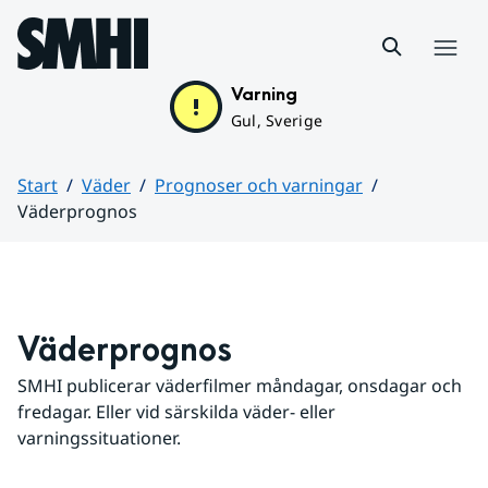
Hoppa till sidans innehåll
Meny
Varning
Gul, Sverige
Start
Väder
Prognoser och varningar
Väderprognos
Huvudinnehåll
Väderprognos
SMHI publicerar väderfilmer måndagar, onsdagar och 
fredagar. Eller vid särskilda väder- eller 
varningssituationer.