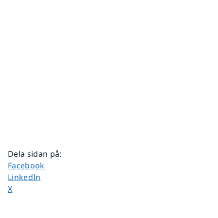
Dela sidan på
:
Dela sidan på
Facebook
Dela sidan på
LinkedIn
Dela sidan på
X