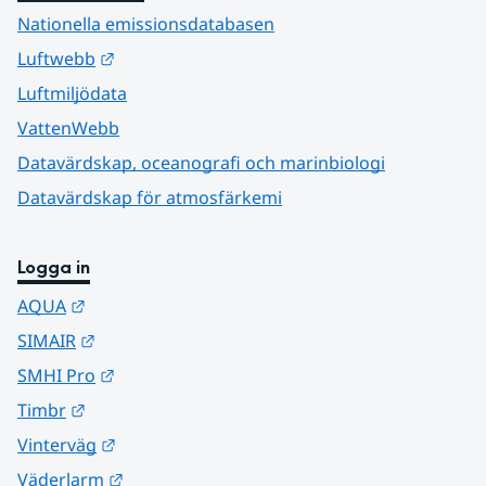
Nationella emissionsdatabasen
Länk till annan webbplats.
Luftwebb
Luftmiljödata
VattenWebb
Datavärdskap, oceanografi och marinbiologi
Datavärdskap för atmosfärkemi
Logga in
Länk till annan webbplats.
AQUA
Länk till annan webbplats.
SIMAIR
Länk till annan webbplats.
SMHI Pro
Länk till annan webbplats.
Timbr
Länk till annan webbplats.
Vinterväg
Länk till annan webbplats.
Väderlarm