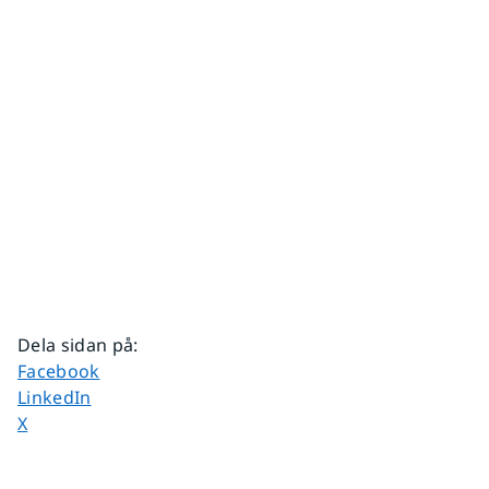
Dela sidan på
:
Dela sidan på
Facebook
Dela sidan på
LinkedIn
Dela sidan på
X