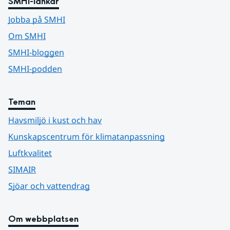
SMHI-länkar
Jobba på SMHI
Om SMHI
SMHI-bloggen
SMHI-podden
Teman
Havsmiljö i kust och hav
Kunskapscentrum för klimatanpassning
Luftkvalitet
SIMAIR
Sjöar och vattendrag
Om webbplatsen