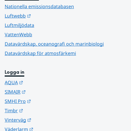
Nationella emissionsdatabasen
Länk till annan webbplats.
Luftwebb
Luftmiljödata
VattenWebb
Datavärdskap, oceanografi och marinbiologi
Datavärdskap för atmosfärkemi
Logga in
Länk till annan webbplats.
AQUA
Länk till annan webbplats.
SIMAIR
Länk till annan webbplats.
SMHI Pro
Länk till annan webbplats.
Timbr
Länk till annan webbplats.
Vinterväg
Länk till annan webbplats.
Väderlarm