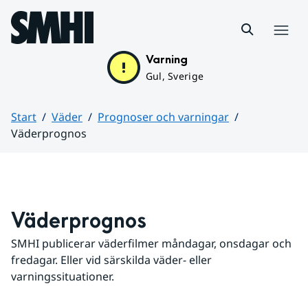
Hoppa till sidans innehåll
Meny
Varning
Gul, Sverige
Start
Väder
Prognoser och varningar
Väderprognos
Huvudinnehåll
Väderprognos
SMHI publicerar väderfilmer måndagar, onsdagar och 
fredagar. Eller vid särskilda väder- eller 
varningssituationer.