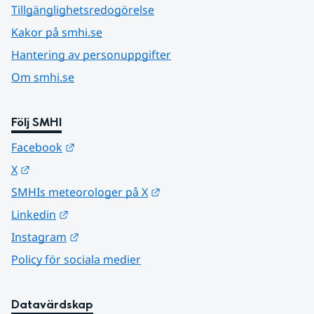
Tillgänglighetsredogörelse
Kakor på smhi.se
Hantering av personuppgifter
Om smhi.se
Följ SMHI
Länk till annan webbplats.
Facebook
Länk till annan webbplats.
X
Länk till annan webbplats.
SMHIs meteorologer på X
Länk till annan webbplats.
Linkedin
Länk till annan webbplats.
Instagram
Policy för sociala medier
Datavärdskap