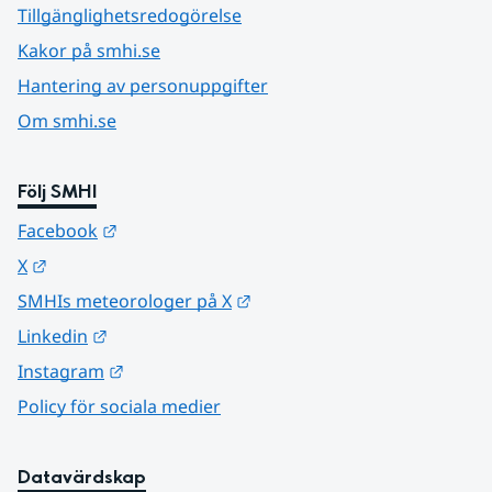
Tillgänglighetsredogörelse
Kakor på smhi.se
Hantering av personuppgifter
Om smhi.se
Följ SMHI
Länk till annan webbplats.
Facebook
Länk till annan webbplats.
X
Länk till annan webbplats.
SMHIs meteorologer på X
Länk till annan webbplats.
Linkedin
Länk till annan webbplats.
Instagram
Policy för sociala medier
Datavärdskap