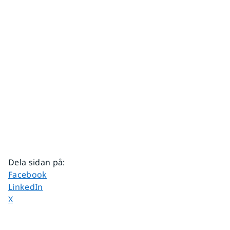
Dela sidan på
:
Dela sidan på
Facebook
Dela sidan på
LinkedIn
Dela sidan på
X