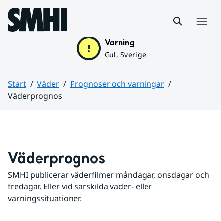
Hoppa till sidans innehåll
Meny
Varning
Gul, Sverige
Start
Väder
Prognoser och varningar
Väderprognos
Huvudinnehåll
Väderprognos
SMHI publicerar väderfilmer måndagar, onsdagar och 
fredagar. Eller vid särskilda väder- eller 
varningssituationer.