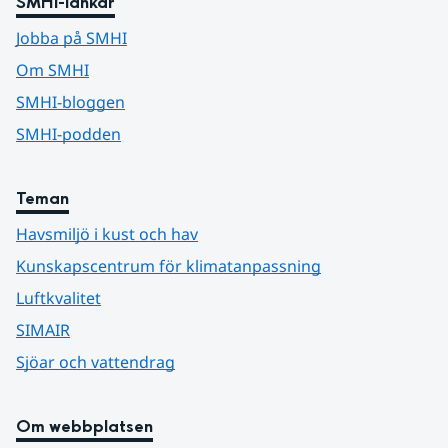
SMHI-länkar
Jobba på SMHI
Om SMHI
SMHI-bloggen
SMHI-podden
Teman
Havsmiljö i kust och hav
Kunskapscentrum för klimatanpassning
Luftkvalitet
SIMAIR
Sjöar och vattendrag
Om webbplatsen