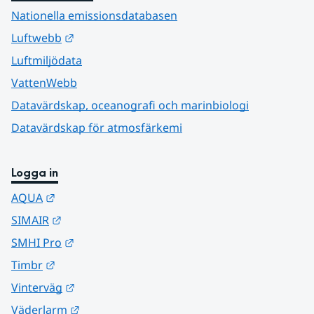
Nationella emissionsdatabasen
Länk till annan webbplats.
Luftwebb
Luftmiljödata
VattenWebb
Datavärdskap, oceanografi och marinbiologi
Datavärdskap för atmosfärkemi
Logga in
Länk till annan webbplats.
AQUA
Länk till annan webbplats.
SIMAIR
Länk till annan webbplats.
SMHI Pro
Länk till annan webbplats.
Timbr
Länk till annan webbplats.
Vinterväg
Länk till annan webbplats.
Väderlarm