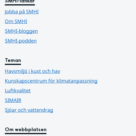
SMHI-länkar
Jobba på SMHI
Om SMHI
SMHI-bloggen
SMHI-podden
Teman
Havsmiljö i kust och hav
Kunskapscentrum för klimatanpassning
Luftkvalitet
SIMAIR
Sjöar och vattendrag
Om webbplatsen