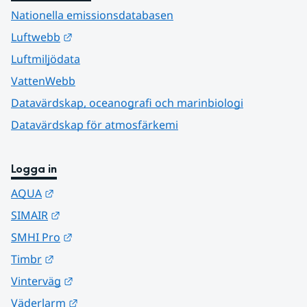
Nationella emissionsdatabasen
Länk till annan webbplats.
Luftwebb
Luftmiljödata
VattenWebb
Datavärdskap, oceanografi och marinbiologi
Datavärdskap för atmosfärkemi
Logga in
Länk till annan webbplats.
AQUA
Länk till annan webbplats.
SIMAIR
Länk till annan webbplats.
SMHI Pro
Länk till annan webbplats.
Timbr
Länk till annan webbplats.
Vinterväg
Länk till annan webbplats.
Väderlarm