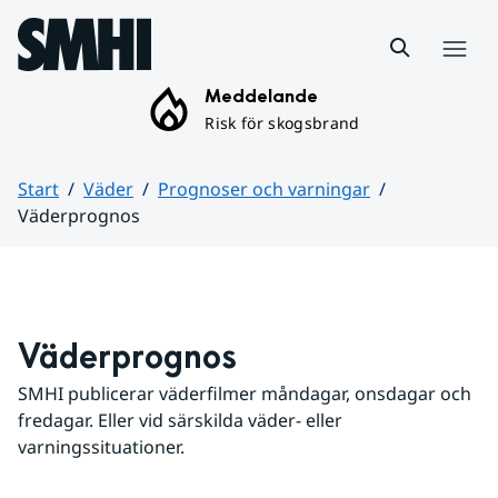
Hoppa till sidans innehåll
Meny
Meddelande
Risk för skogsbrand
Start
Väder
Prognoser och varningar
Väderprognos
Huvudinnehåll
Väderprognos
SMHI publicerar väderfilmer måndagar, onsdagar och 
fredagar. Eller vid särskilda väder- eller 
varningssituationer.