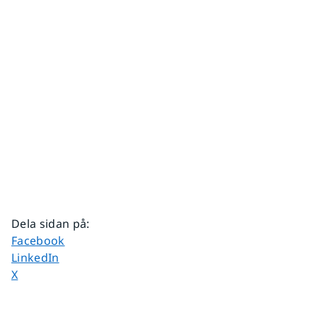
Dela sidan på
:
Dela sidan på
Facebook
Dela sidan på
LinkedIn
Dela sidan på
X