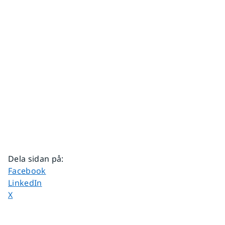
Dela sidan på
:
Dela sidan på
Facebook
Dela sidan på
LinkedIn
Dela sidan på
X