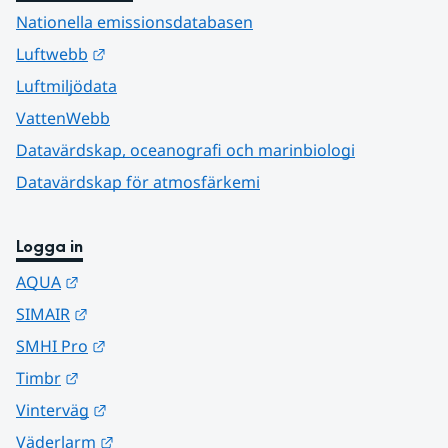
Nationella emissionsdatabasen
Länk till annan webbplats.
Luftwebb
Luftmiljödata
VattenWebb
Datavärdskap, oceanografi och marinbiologi
Datavärdskap för atmosfärkemi
Logga in
Länk till annan webbplats.
AQUA
Länk till annan webbplats.
SIMAIR
Länk till annan webbplats.
SMHI Pro
Länk till annan webbplats.
Timbr
Länk till annan webbplats.
Vinterväg
Länk till annan webbplats.
Väderlarm