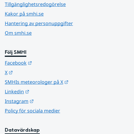
Tillgänglighetsredogörelse
Kakor på smhi.se
Hantering av personuppgifter
Om smhi.se
Följ SMHI
Länk till annan webbplats.
Facebook
Länk till annan webbplats.
X
Länk till annan webbplats.
SMHIs meteorologer på X
Länk till annan webbplats.
Linkedin
Länk till annan webbplats.
Instagram
Policy för sociala medier
Datavärdskap