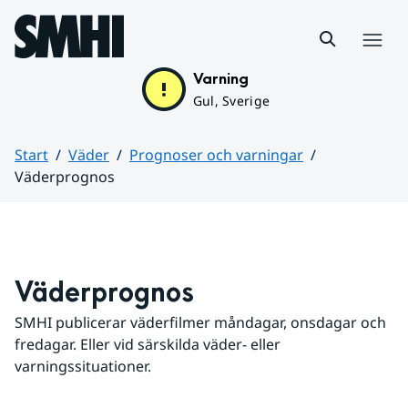
Hoppa till sidans innehåll
Meny
Varning
Gul, Sverige
Start
Väder
Prognoser och varningar
Väderprognos
Huvudinnehåll
Väderprognos
SMHI publicerar väderfilmer måndagar, onsdagar och 
fredagar. Eller vid särskilda väder- eller 
varningssituationer.