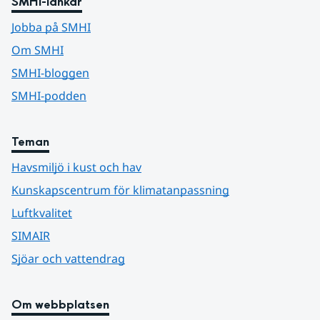
SMHI-länkar
Jobba på SMHI
Om SMHI
SMHI-bloggen
SMHI-podden
Teman
Havsmiljö i kust och hav
Kunskapscentrum för klimatanpassning
Luftkvalitet
SIMAIR
Sjöar och vattendrag
Om webbplatsen