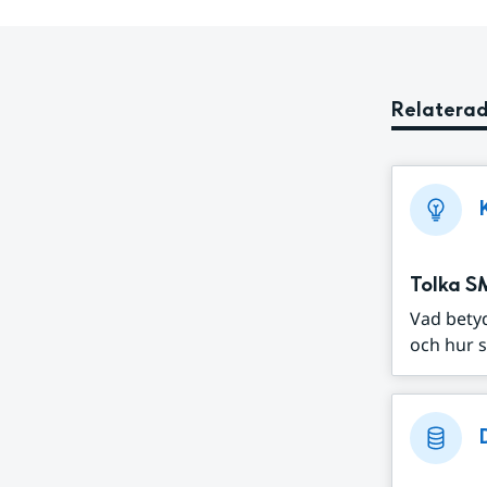
Relaterad
Tolka S
Vad bety
och hur s