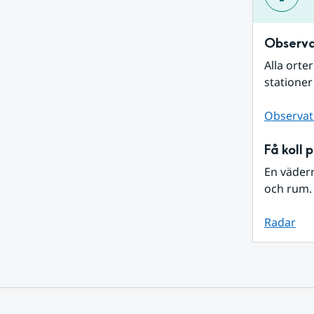
Observa
Alla orte
stationer
Observat
Få koll 
En väder
och rum. 
Radar