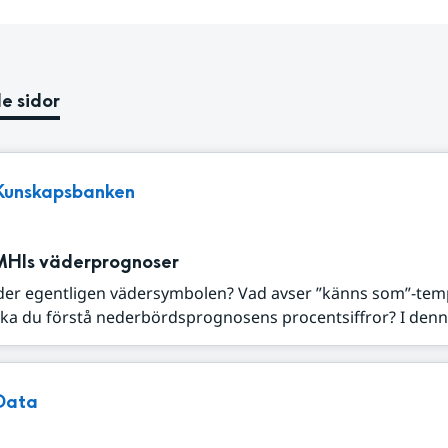
e sidor
Kunskapsbanken
MHIs väderprognoser
der egentligen vädersymbolen? Vad avser ”känns som”-tem
ka du förstå nederbördsprognosens procentsiffror? I denna
Data