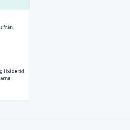
tifrån 
i både tid 
rarna.