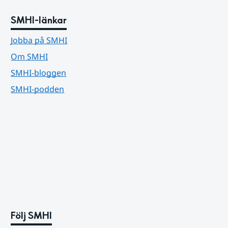
SMHI-länkar
Jobba på SMHI
Om SMHI
SMHI-bloggen
SMHI-podden
Följ SMHI