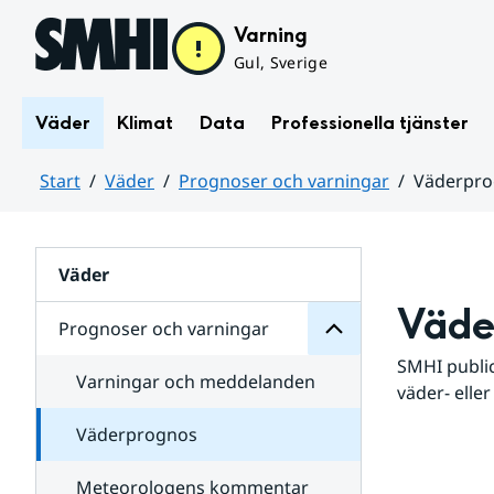
Hoppa till sidans innehåll
Varning
Gul, Sverige
Väder
Klimat
Data
Professionella tjänster
Start
Väder
Prognoser och varningar
Väderpr
varningar
och
Huvudinnehåll
Prognoser
för
Undersidor
Väder
Väde
Prognoser och varningar
SMHI public
Varningar och meddelanden
väder- eller
Väderprognos
Meteorologens kommentar