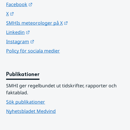
Länk till annan webbplats.
Facebook
Länk till annan webbplats.
X
Länk till annan webbplats.
SMHIs meteorologer på X
Länk till annan webbplats.
Linkedin
Länk till annan webbplats.
Instagram
Policy för sociala medier
Publikationer
SMHI ger regelbundet ut tidskrifter, rapporter och 
faktablad.
Sök publikationer
Nyhetsbladet Medvind