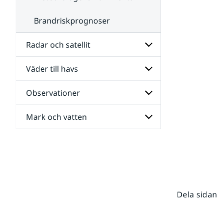
Brandriskprognoser
Radar och satellit
Väder till havs
Undersidor
för
Radar
Observationer
Undersidor
och
för
satellit
Väder
Mark och vatten
Undersidor
till
för
havs
Observationer
Undersidor
för
Mark
och
vatten
Dela sidan