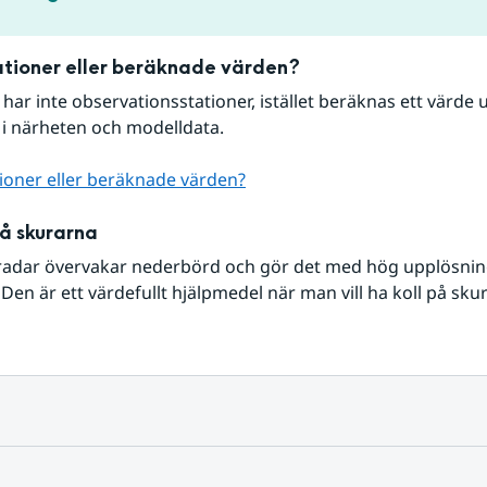
tioner eller beräknade värden?
r har inte observationsstationer, istället beräknas ett värde u
 i närheten och modelldata.
ioner eller beräknade värden?
på skurarna
radar övervakar nederbörd och gör det med hög upplösning 
Den är ett värdefullt hjälpmedel när man vill ha koll på sku