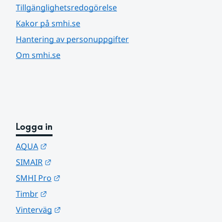
Tillgänglighetsredogörelse
Kakor på smhi.se
Hantering av personuppgifter
Om smhi.se
Logga in
Länk till annan webbplats.
AQUA
Länk till annan webbplats.
SIMAIR
Länk till annan webbplats.
SMHI Pro
Länk till annan webbplats.
Timbr
Länk till annan webbplats.
Vinterväg