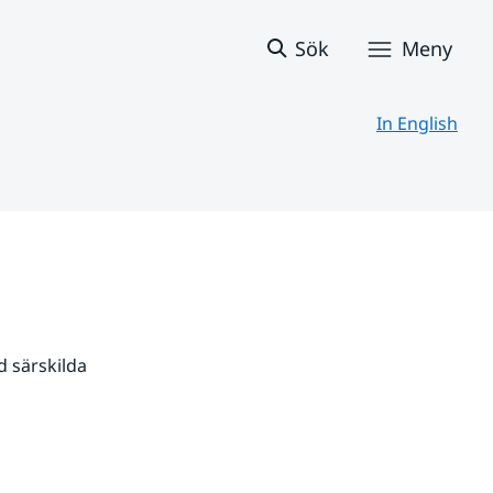
Sök
Meny
In English
 särskilda 