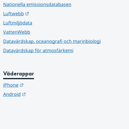
Nationella emissionsdatabasen
Länk till annan webbplats.
Luftwebb
Luftmiljödata
VattenWebb
Datavärdskap, oceanografi och marinbiologi
Datavärdskap för atmosfärkemi
Väderappar
Länk till annan webbplats.
iPhone
Länk till annan webbplats.
Android