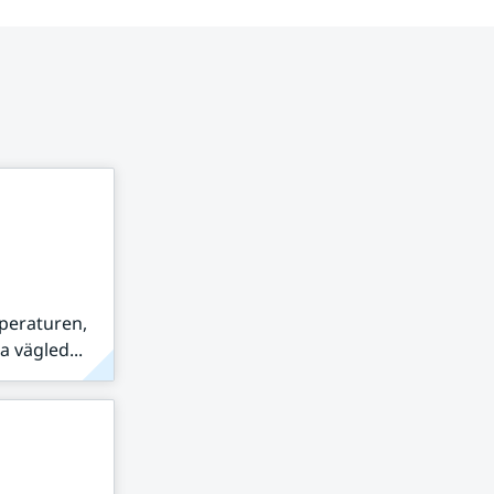
peraturen,
 vägled...