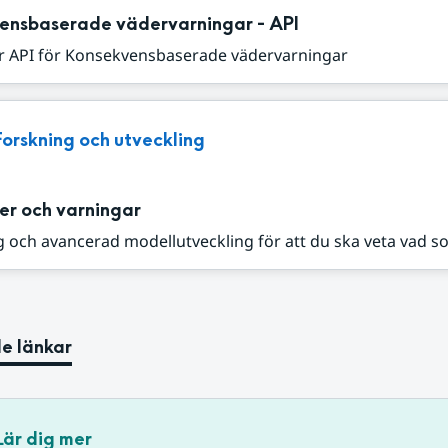
ensbaserade vädervarningar - API
r API för Konsekvensbaserade vädervarningar
Forskning och utveckling
er och varningar
 och avancerad modellutveckling för att du ska veta vad s
e länkar
Lär dig mer