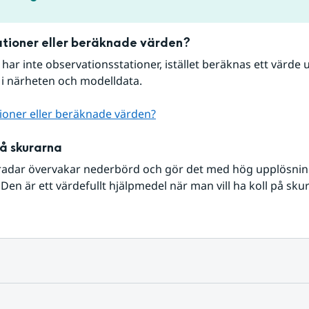
tioner eller beräknade värden?
r har inte observationsstationer, istället beräknas ett värde u
 i närheten och modelldata.
ioner eller beräknade värden?
på skurarna
radar övervakar nederbörd och gör det med hög upplösning 
Den är ett värdefullt hjälpmedel när man vill ha koll på sku