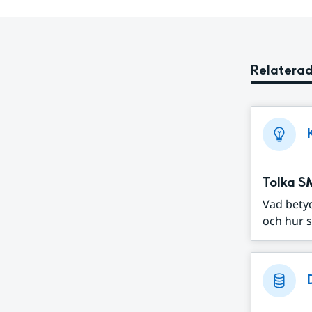
Relaterad
Tolka S
Vad bety
och hur s