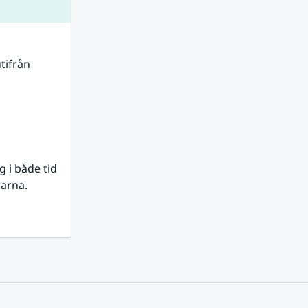
tifrån 
i både tid 
rarna.