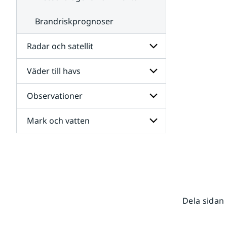
Brandriskprognoser
Radar och satellit
Väder till havs
Undersidor
för
Radar
Observationer
Undersidor
och
för
satellit
Väder
Mark och vatten
Undersidor
till
för
havs
Observationer
Undersidor
för
Mark
och
vatten
Dela sidan