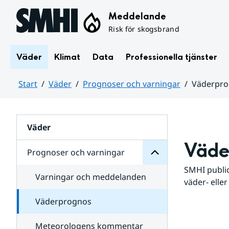
Hoppa till sidans innehåll
Meddelande
Risk för skogsbrand
Väder
Klimat
Data
Professionella tjänster
Start
Väder
Prognoser och varningar
Väderpr
varningar
och
Huvudinnehåll
Prognoser
för
Undersidor
Väder
Väde
Prognoser och varningar
SMHI public
Varningar och meddelanden
väder- eller
Väderprognos
Meteorologens kommentar