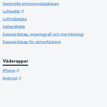
Nationella emissionsdatabasen
Länk till annan webbplats.
Luftwebb
Luftmiljödata
VattenWebb
Datavärdskap, oceanografi och marinbiologi
Datavärdskap för atmosfärkemi
Väderappar
Länk till annan webbplats.
iPhone
Länk till annan webbplats.
Android