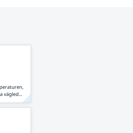
peraturen,
 vägled...