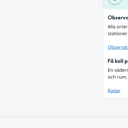
Observa
Alla orte
stationer
Observat
Få koll 
En väder
och rum. 
Radar