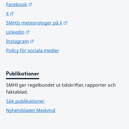
Länk till annan webbplats.
Facebook
Länk till annan webbplats.
X
Länk till annan webbplats.
SMHIs meteorologer på X
Länk till annan webbplats.
Linkedin
Länk till annan webbplats.
Instagram
Policy för sociala medier
Publikationer
SMHI ger regelbundet ut tidskrifter, rapporter och 
faktablad.
Sök publikationer
Nyhetsbladet Medvind