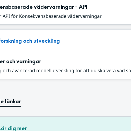
ensbaserade vädervarningar - API
r API för Konsekvensbaserade vädervarningar
Forskning och utveckling
er och varningar
 och avancerad modellutveckling för att du ska veta vad s
e länkar
Lär dig mer