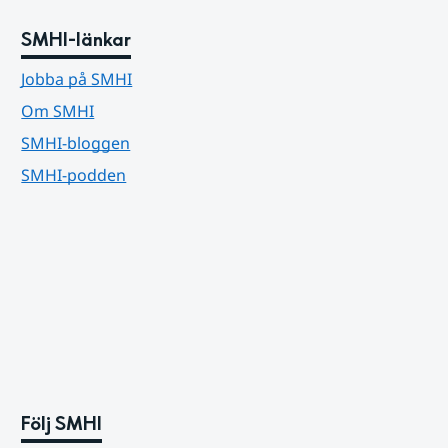
SMHI-länkar
Jobba på SMHI
Om SMHI
SMHI-bloggen
SMHI-podden
Följ SMHI