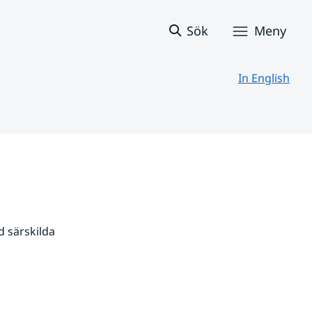
Sök
Meny
In English
 särskilda 