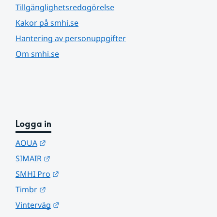
Tillgänglighetsredogörelse
Kakor på smhi.se
Hantering av personuppgifter
Om smhi.se
Logga in
Länk till annan webbplats.
AQUA
Länk till annan webbplats.
SIMAIR
Länk till annan webbplats.
SMHI Pro
Länk till annan webbplats.
Timbr
Länk till annan webbplats.
Vinterväg