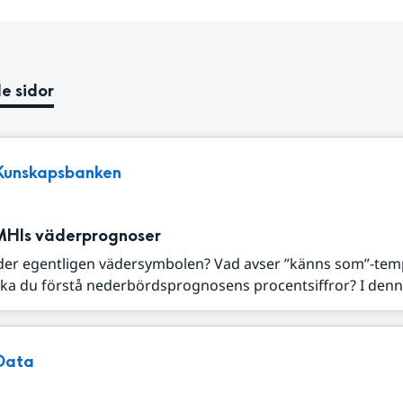
e sidor
Kunskapsbanken
MHIs väderprognoser
der egentligen vädersymbolen? Vad avser ”känns som”-tem
ka du förstå nederbördsprognosens procentsiffror? I denna
Data