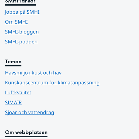
SMHI-länkar
Jobba på SMHI
Om SMHI
SMHI-bloggen
SMHI-podden
Teman
Havsmiljö i kust och hav
Kunskapscentrum för klimatanpassning
Luftkvalitet
SIMAIR
Sjöar och vattendrag
Om webbplatsen