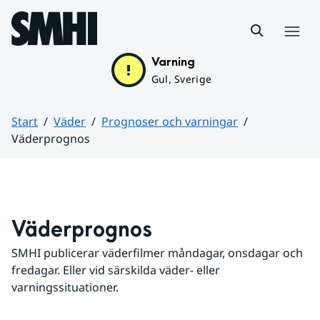
Hoppa till sidans innehåll
Meny
Varning
Gul, Sverige
Start
Väder
Prognoser och varningar
Väderprognos
Huvudinnehåll
Väderprognos
SMHI publicerar väderfilmer måndagar, onsdagar och 
fredagar. Eller vid särskilda väder- eller 
varningssituationer.