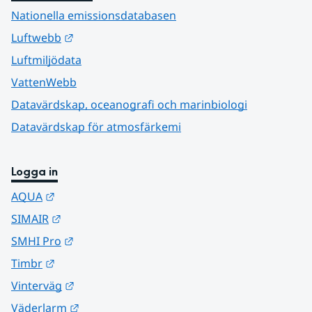
Nationella emissionsdatabasen
Länk till annan webbplats.
Luftwebb
Luftmiljödata
VattenWebb
Datavärdskap, oceanografi och marinbiologi
Datavärdskap för atmosfärkemi
Logga in
Länk till annan webbplats.
AQUA
Länk till annan webbplats.
SIMAIR
Länk till annan webbplats.
SMHI Pro
Länk till annan webbplats.
Timbr
Länk till annan webbplats.
Vinterväg
Länk till annan webbplats.
Väderlarm