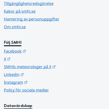
Tillgänglighetsredogörelse
Kakor på smhi.se
Hantering av personuppgifter
Om smhi.se
Följ SMHI
Länk till annan webbplats.
Facebook
Länk till annan webbplats.
X
Länk till annan webbplats.
SMHIs meteorologer på X
Länk till annan webbplats.
Linkedin
Länk till annan webbplats.
Instagram
Policy för sociala medier
Datavärdskap