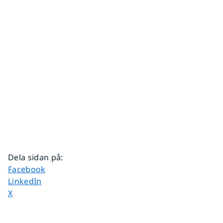
Dela sidan på
:
Dela sidan på
Facebook
Dela sidan på
LinkedIn
Dela sidan på
X