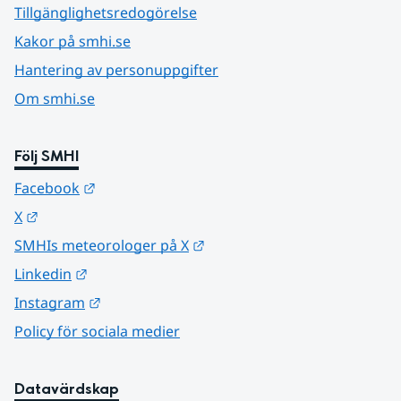
Tillgänglighetsredogörelse
Kakor på smhi.se
Hantering av personuppgifter
Om smhi.se
Följ SMHI
Länk till annan webbplats.
Facebook
Länk till annan webbplats.
X
Länk till annan webbplats.
SMHIs meteorologer på X
Länk till annan webbplats.
Linkedin
Länk till annan webbplats.
Instagram
Policy för sociala medier
Datavärdskap