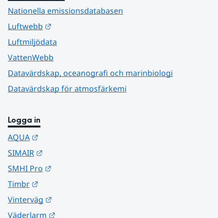
Nationella emissionsdatabasen
Länk till annan webbplats.
Luftwebb
Luftmiljödata
VattenWebb
Datavärdskap, oceanografi och marinbiologi
Datavärdskap för atmosfärkemi
Logga in
Länk till annan webbplats.
AQUA
Länk till annan webbplats.
SIMAIR
Länk till annan webbplats.
SMHI Pro
Länk till annan webbplats.
Timbr
Länk till annan webbplats.
Vinterväg
Länk till annan webbplats.
Väderlarm