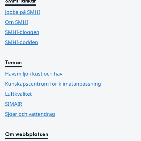
SMHI-länkar
Jobba på SMHI
Om SMHI
SMHI-bloggen
SMHI-podden
Teman
Havsmiljö i kust och hav
Kunskapscentrum för klimatanpassning
Luftkvalitet
SIMAIR
Sjöar och vattendrag
Om webbplatsen