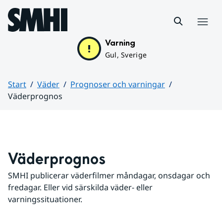
Hoppa till sidans innehåll
Meny
Varning
Gul, Sverige
Start
Väder
Prognoser och varningar
Väderprognos
Huvudinnehåll
Väderprognos
SMHI publicerar väderfilmer måndagar, onsdagar och 
fredagar. Eller vid särskilda väder- eller 
varningssituationer.