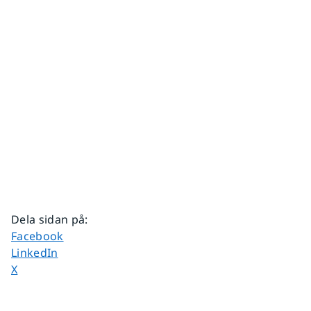
Dela sidan på
:
Dela sidan på
Facebook
Dela sidan på
LinkedIn
Dela sidan på
X