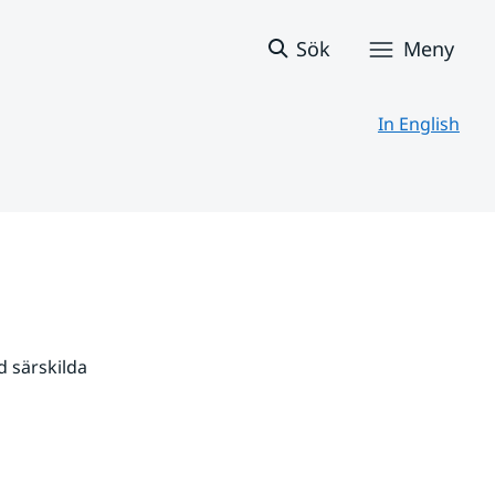
Sök
Meny
In English
 särskilda 