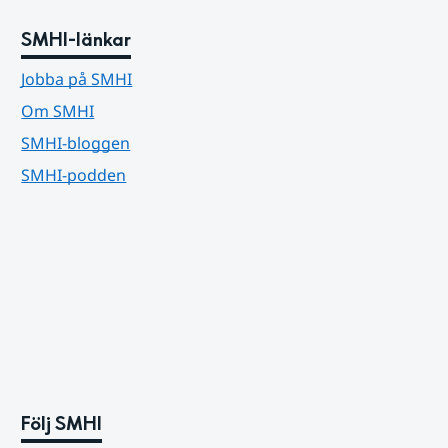
SMHI-länkar
Jobba på SMHI
Om SMHI
SMHI-bloggen
SMHI-podden
Följ SMHI