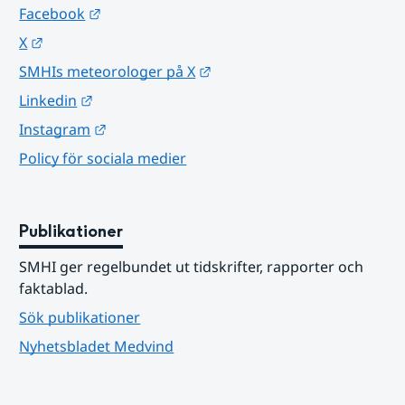
Länk till annan webbplats.
Facebook
Länk till annan webbplats.
X
Länk till annan webbplats.
SMHIs meteorologer på X
Länk till annan webbplats.
Linkedin
Länk till annan webbplats.
Instagram
Policy för sociala medier
Publikationer
SMHI ger regelbundet ut tidskrifter, rapporter och 
faktablad.
Sök publikationer
Nyhetsbladet Medvind