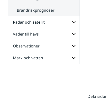
Brandriskprognoser
Radar och satellit
Väder till havs
Undersidor
för
Radar
Observationer
Undersidor
och
för
satellit
Väder
Mark och vatten
Undersidor
till
för
havs
Observationer
Undersidor
för
Mark
och
vatten
Dela sidan