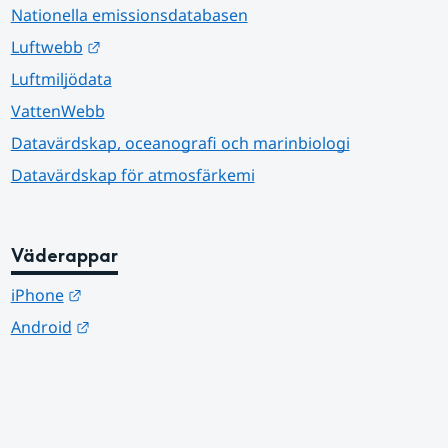
Nationella emissionsdatabasen
Länk till annan webbplats.
Luftwebb
Luftmiljödata
VattenWebb
Datavärdskap, oceanografi och marinbiologi
Datavärdskap för atmosfärkemi
Väderappar
Länk till annan webbplats.
iPhone
Länk till annan webbplats.
Android