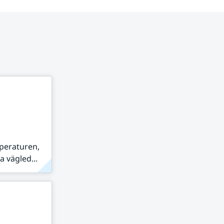
peraturen,
 vägled...