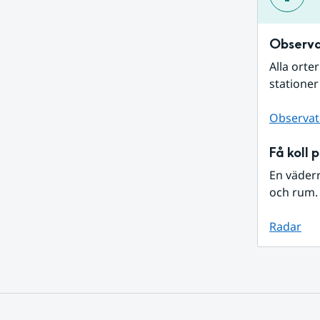
Observa
Alla orte
stationer
Observat
Få koll 
En väder
och rum. 
Radar