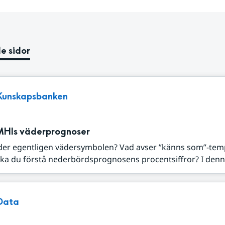
e sidor
Kunskapsbanken
MHIs väderprognoser
der egentligen vädersymbolen? Vad avser ”känns som”-tem
ka du förstå nederbördsprognosens procentsiffror? I denna
Data