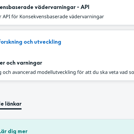
ensbaserade vädervarningar - API
r API för Konsekvensbaserade vädervarningar
Forskning och utveckling
er och varningar
 och avancerad modellutveckling för att du ska veta vad s
e länkar
Lär dig mer