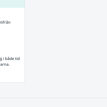
tifrån 
i både tid 
rarna.