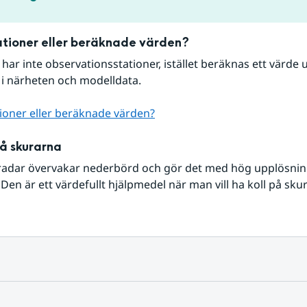
tioner eller beräknade värden?
r har inte observationsstationer, istället beräknas ett värde u
 i närheten och modelldata.
ioner eller beräknade värden?
på skurarna
radar övervakar nederbörd och gör det med hög upplösning 
Den är ett värdefullt hjälpmedel när man vill ha koll på sku