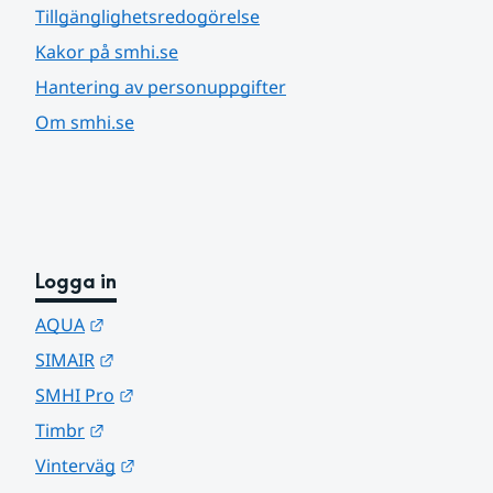
Tillgänglighetsredogörelse
Kakor på smhi.se
Hantering av personuppgifter
Om smhi.se
Logga in
Länk till annan webbplats.
AQUA
Länk till annan webbplats.
SIMAIR
Länk till annan webbplats.
SMHI Pro
Länk till annan webbplats.
Timbr
Länk till annan webbplats.
Vinterväg