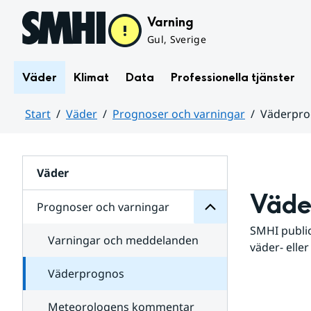
Hoppa till sidans innehåll
Varning
Gul, Sverige
Väder
Klimat
Data
Professionella tjänster
Start
Väder
Prognoser och varningar
Väderpr
varningar
och
Huvudinnehåll
Prognoser
för
Undersidor
Väder
Väde
Prognoser och varningar
SMHI public
Varningar och meddelanden
väder- eller
Väderprognos
Meteorologens kommentar