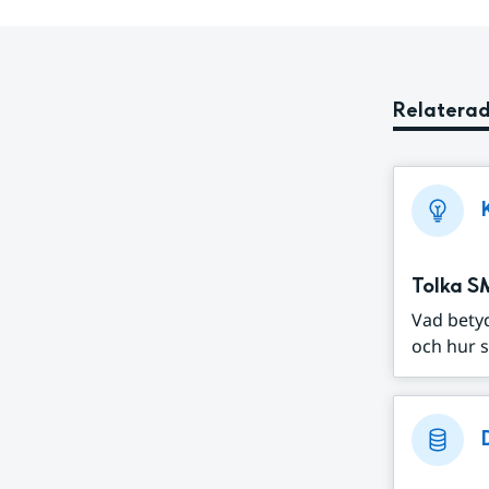
Relaterad
Tolka S
Vad bety
och hur s