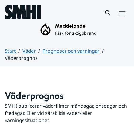
Hoppa till sidans innehåll
Meny
Meddelande
Risk för skogsbrand
Start
Väder
Prognoser och varningar
Väderprognos
Huvudinnehåll
Väderprognos
SMHI publicerar väderfilmer måndagar, onsdagar och 
fredagar. Eller vid särskilda väder- eller 
varningssituationer.