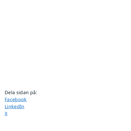
Dela sidan på
:
Dela sidan på
Facebook
Dela sidan på
LinkedIn
Dela sidan på
X