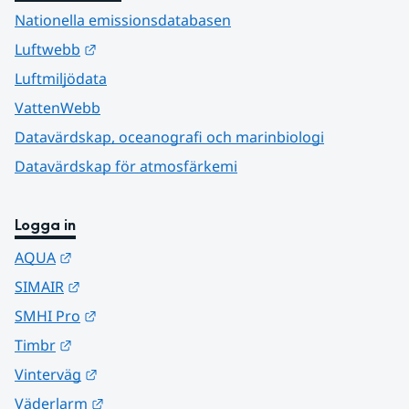
Nationella emissionsdatabasen
Länk till annan webbplats.
Luftwebb
Luftmiljödata
VattenWebb
Datavärdskap, oceanografi och marinbiologi
Datavärdskap för atmosfärkemi
Logga in
Länk till annan webbplats.
AQUA
Länk till annan webbplats.
SIMAIR
Länk till annan webbplats.
SMHI Pro
Länk till annan webbplats.
Timbr
Länk till annan webbplats.
Vinterväg
Länk till annan webbplats.
Väderlarm