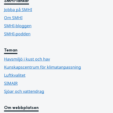
SMHI-länkar
Jobba på SMHI
Om SMHI
SMHI-bloggen
SMHI-podden
Teman
Havsmiljö i kust och hav
Kunskapscentrum för klimatanpassning
Luftkvalitet
SIMAIR
Sjöar och vattendrag
Om webbplatsen