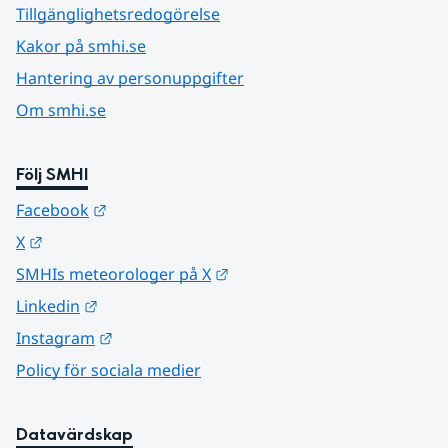
Tillgänglighetsredogörelse
Kakor på smhi.se
Hantering av personuppgifter
Om smhi.se
Följ SMHI
Länk till annan webbplats.
Facebook
Länk till annan webbplats.
X
Länk till annan webbplats.
SMHIs meteorologer på X
Länk till annan webbplats.
Linkedin
Länk till annan webbplats.
Instagram
Policy för sociala medier
Datavärdskap