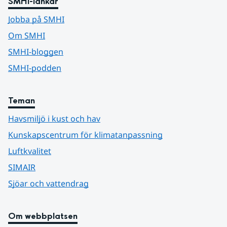
SMHI-länkar
Jobba på SMHI
Om SMHI
SMHI-bloggen
SMHI-podden
Teman
Havsmiljö i kust och hav
Kunskapscentrum för klimatanpassning
Luftkvalitet
SIMAIR
Sjöar och vattendrag
Om webbplatsen