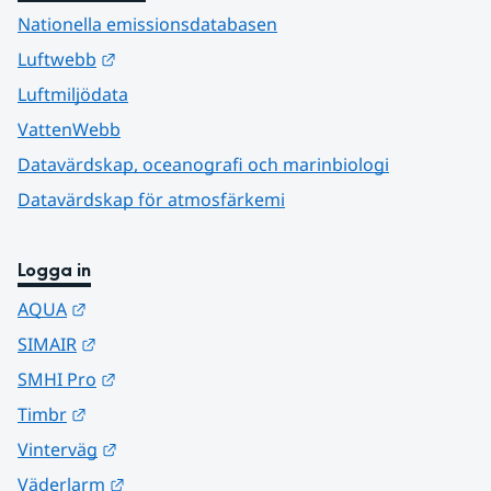
Nationella emissionsdatabasen
Länk till annan webbplats.
Luftwebb
Luftmiljödata
VattenWebb
Datavärdskap, oceanografi och marinbiologi
Datavärdskap för atmosfärkemi
Logga in
Länk till annan webbplats.
AQUA
Länk till annan webbplats.
SIMAIR
Länk till annan webbplats.
SMHI Pro
Länk till annan webbplats.
Timbr
Länk till annan webbplats.
Vinterväg
Länk till annan webbplats.
Väderlarm