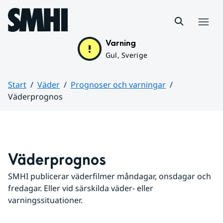
Hoppa till sidans innehåll
Meny
Varning
Gul, Sverige
Start
Väder
Prognoser och varningar
Väderprognos
Huvudinnehåll
Väderprognos
SMHI publicerar väderfilmer måndagar, onsdagar och 
fredagar. Eller vid särskilda väder- eller 
varningssituationer.