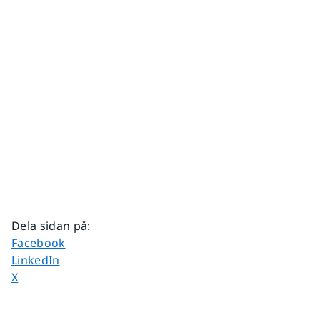
Dela sidan på
:
Dela sidan på
Facebook
Dela sidan på
LinkedIn
Dela sidan på
X