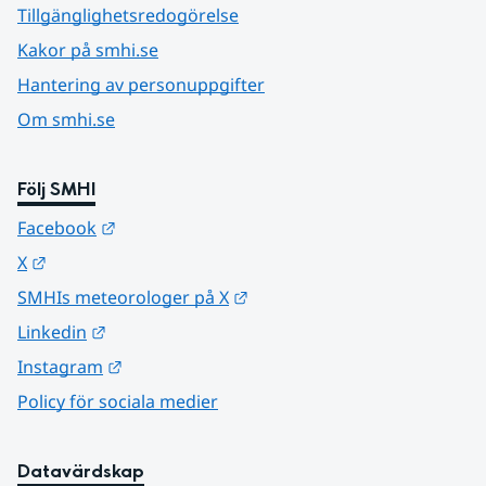
Tillgänglighetsredogörelse
Kakor på smhi.se
Hantering av personuppgifter
Om smhi.se
Följ SMHI
Länk till annan webbplats.
Facebook
Länk till annan webbplats.
X
Länk till annan webbplats.
SMHIs meteorologer på X
Länk till annan webbplats.
Linkedin
Länk till annan webbplats.
Instagram
Policy för sociala medier
Datavärdskap