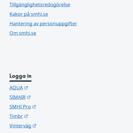
Tillgänglighetsredogörelse
Kakor på smhi.se
Hantering av personuppgifter
Om smhi.se
Logga in
Länk till annan webbplats.
AQUA
Länk till annan webbplats.
SIMAIR
Länk till annan webbplats.
SMHI Pro
Länk till annan webbplats.
Timbr
Länk till annan webbplats.
Vinterväg