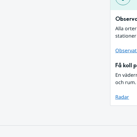
Observa
Alla orte
stationer
Observat
Få koll 
En väder
och rum. 
Radar