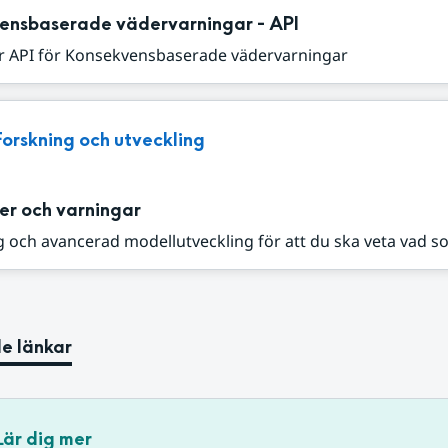
ensbaserade vädervarningar - API
r API för Konsekvensbaserade vädervarningar
Forskning och utveckling
er och varningar
 och avancerad modellutveckling för att du ska veta vad s
e länkar
Lär dig mer