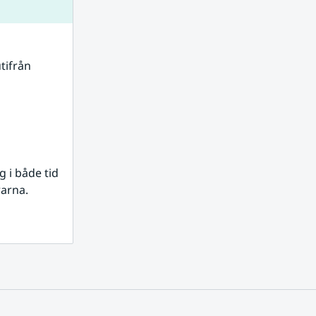
tifrån 
i både tid 
rarna.