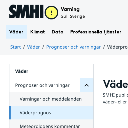
Hoppa till sidans innehåll
Varning
Gul, Sverige
Väder
Klimat
Data
Professionella tjänster
Start
Väder
Prognoser och varningar
Väderpr
varningar
och
Huvudinnehåll
Prognoser
för
Undersidor
Väder
Väde
Prognoser och varningar
SMHI public
Varningar och meddelanden
väder- eller
Väderprognos
Meteorologens kommentar