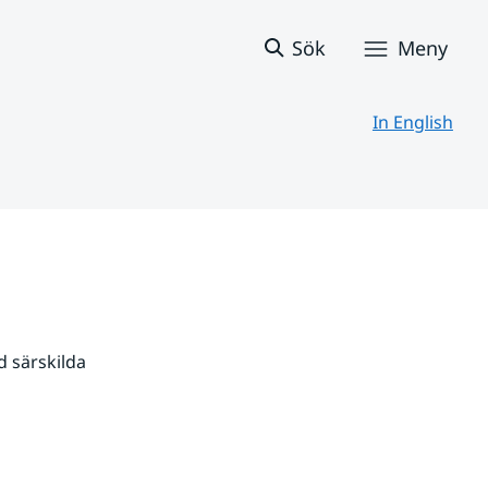
Sök
Meny
In English
 särskilda 