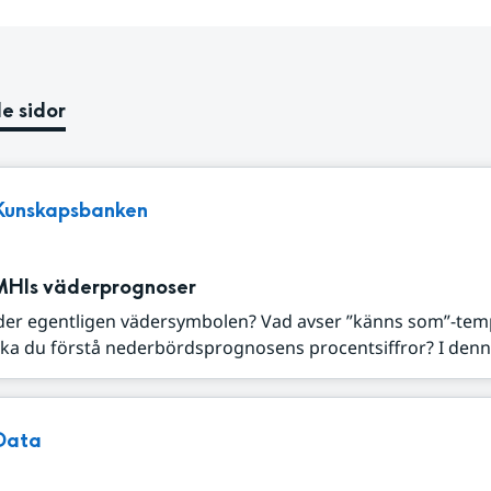
e sidor
Kunskapsbanken
MHIs väderprognoser
der egentligen vädersymbolen? Vad avser ”känns som”-tem
ka du förstå nederbördsprognosens procentsiffror? I denna
Data