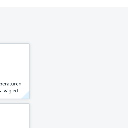
peraturen,
 vägled...