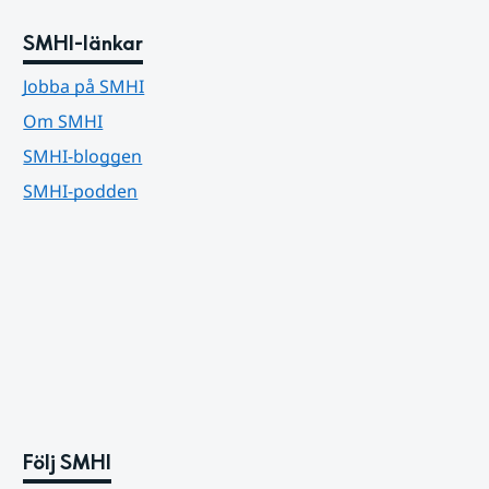
SMHI-länkar
Jobba på SMHI
Om SMHI
SMHI-bloggen
SMHI-podden
Följ SMHI