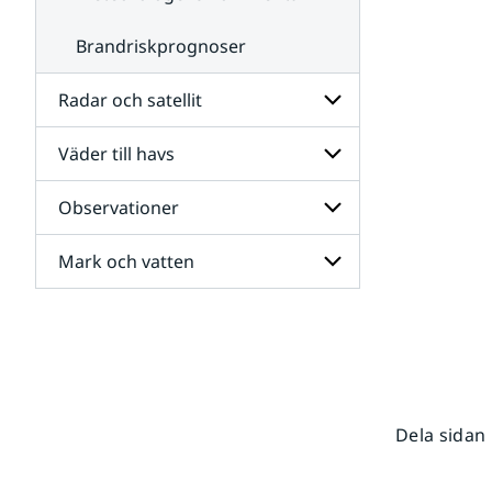
Brandriskprognoser
Radar och satellit
Väder till havs
Undersidor
för
Radar
Observationer
Undersidor
och
för
satellit
Väder
Mark och vatten
Undersidor
till
för
havs
Observationer
Undersidor
för
Mark
och
vatten
Dela sidan