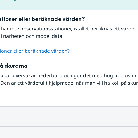
tioner eller beräknade värden?
r har inte observationsstationer, istället beräknas ett värde u
 i närheten och modelldata.
ioner eller beräknade värden?
på skurarna
radar övervakar nederbörd och gör det med hög upplösning 
Den är ett värdefullt hjälpmedel när man vill ha koll på sku