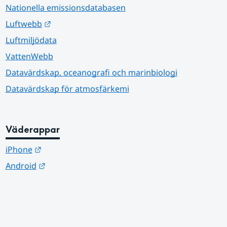
Nationella emissionsdatabasen
Länk till annan webbplats.
Luftwebb
Luftmiljödata
VattenWebb
Datavärdskap, oceanografi och marinbiologi
Datavärdskap för atmosfärkemi
Väderappar
Länk till annan webbplats.
iPhone
Länk till annan webbplats.
Android