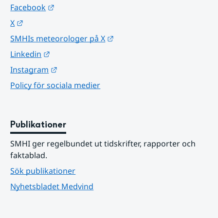
Länk till annan webbplats.
Facebook
Länk till annan webbplats.
X
Länk till annan webbplats.
SMHIs meteorologer på X
Länk till annan webbplats.
Linkedin
Länk till annan webbplats.
Instagram
Policy för sociala medier
Publikationer
SMHI ger regelbundet ut tidskrifter, rapporter och 
faktablad.
Sök publikationer
Nyhetsbladet Medvind