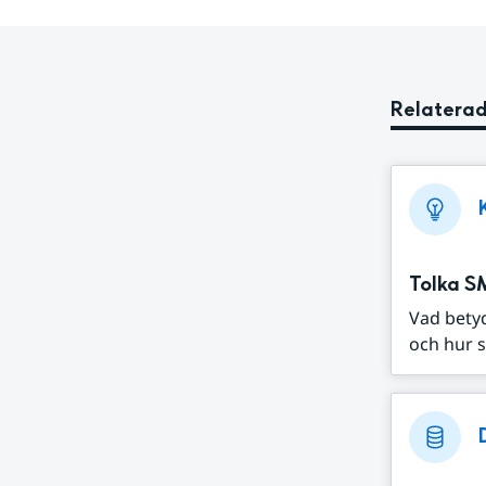
Relaterad
Tolka S
Vad bety
och hur s