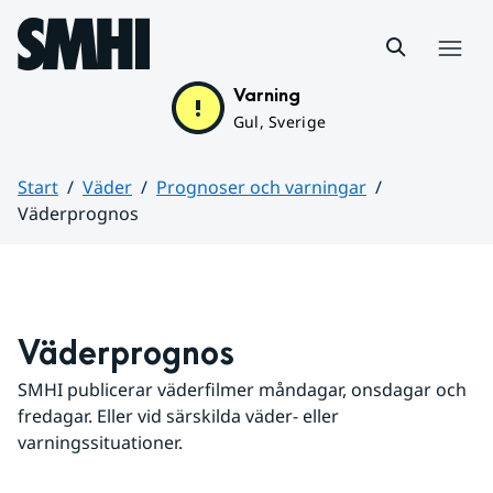
Hoppa till sidans innehåll
Meny
Varning
Gul, Sverige
Start
Väder
Prognoser och varningar
Väderprognos
Huvudinnehåll
Väderprognos
SMHI publicerar väderfilmer måndagar, onsdagar och 
fredagar. Eller vid särskilda väder- eller 
varningssituationer.