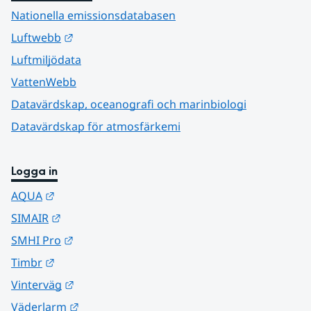
Nationella emissionsdatabasen
Länk till annan webbplats.
Luftwebb
Luftmiljödata
VattenWebb
Datavärdskap, oceanografi och marinbiologi
Datavärdskap för atmosfärkemi
Logga in
Länk till annan webbplats.
AQUA
Länk till annan webbplats.
SIMAIR
Länk till annan webbplats.
SMHI Pro
Länk till annan webbplats.
Timbr
Länk till annan webbplats.
Vinterväg
Länk till annan webbplats.
Väderlarm