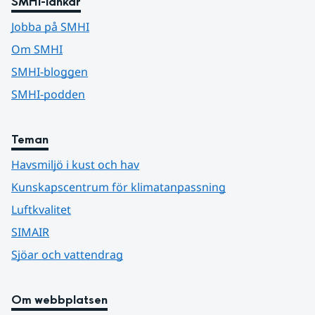
SMHI-länkar
Jobba på SMHI
Om SMHI
SMHI-bloggen
SMHI-podden
Teman
Havsmiljö i kust och hav
Kunskapscentrum för klimatanpassning
Luftkvalitet
SIMAIR
Sjöar och vattendrag
Om webbplatsen