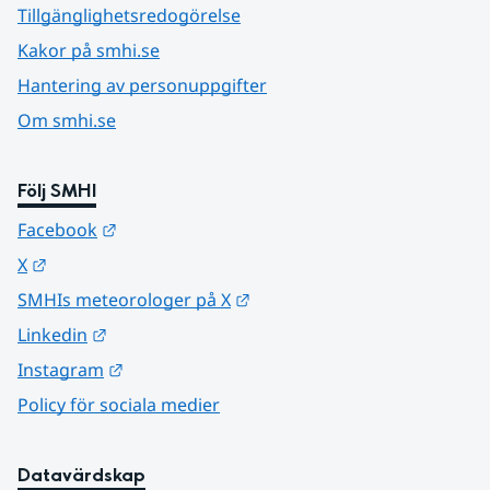
Tillgänglighetsredogörelse
Kakor på smhi.se
Hantering av personuppgifter
Om smhi.se
Följ SMHI
Länk till annan webbplats.
Facebook
Länk till annan webbplats.
X
Länk till annan webbplats.
SMHIs meteorologer på X
Länk till annan webbplats.
Linkedin
Länk till annan webbplats.
Instagram
Policy för sociala medier
Datavärdskap