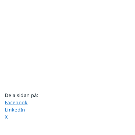
Dela sidan på
:
Dela sidan på
Facebook
Dela sidan på
LinkedIn
Dela sidan på
X