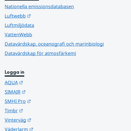
Nationella emissionsdatabasen
Länk till annan webbplats.
Luftwebb
Luftmiljödata
VattenWebb
Datavärdskap, oceanografi och marinbiologi
Datavärdskap för atmosfärkemi
Logga in
Länk till annan webbplats.
AQUA
Länk till annan webbplats.
SIMAIR
Länk till annan webbplats.
SMHI Pro
Länk till annan webbplats.
Timbr
Länk till annan webbplats.
Vinterväg
Länk till annan webbplats.
Väderlarm