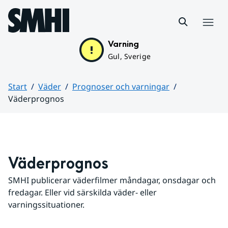
Hoppa till sidans innehåll
Meny
Varning
Gul, Sverige
Start
Väder
Prognoser och varningar
Väderprognos
Huvudinnehåll
Väderprognos
SMHI publicerar väderfilmer måndagar, onsdagar och 
fredagar. Eller vid särskilda väder- eller 
varningssituationer.