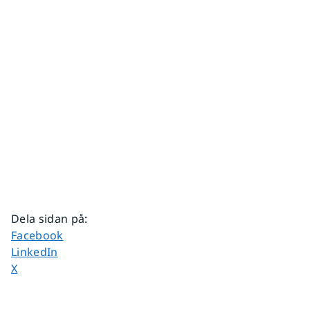
Dela sidan på
:
Dela sidan på
Facebook
Dela sidan på
LinkedIn
Dela sidan på
X