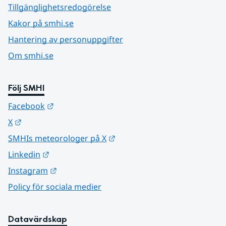
Tillgänglighetsredogörelse
Kakor på smhi.se
Hantering av personuppgifter
Om smhi.se
Följ SMHI
Länk till annan webbplats.
Facebook
Länk till annan webbplats.
X
Länk till annan webbplats.
SMHIs meteorologer på X
Länk till annan webbplats.
Linkedin
Länk till annan webbplats.
Instagram
Policy för sociala medier
Datavärdskap