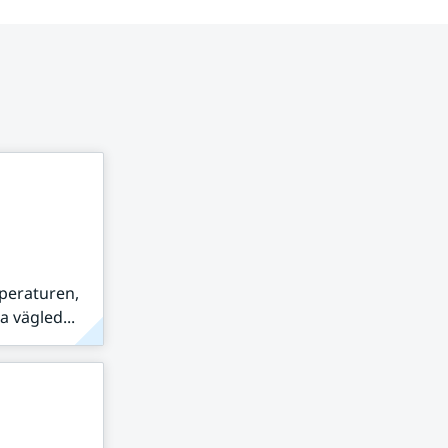
peraturen,
 vägled...