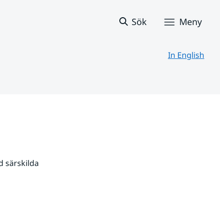
Sök
Meny
In English
 särskilda 