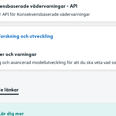
ensbaserade vädervarningar - API
r API för Konsekvensbaserade vädervarningar
Forskning och utveckling
er och varningar
 och avancerad modellutveckling för att du ska veta vad s
e länkar
Lär dig mer