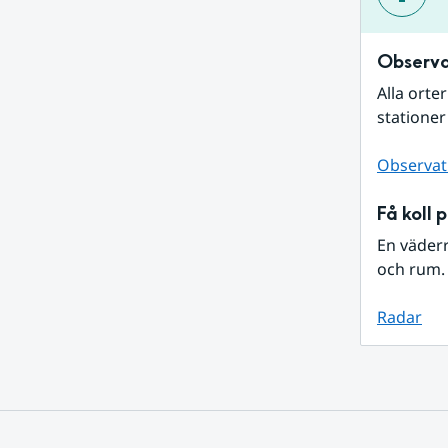
Observa
Alla orte
stationer
Observat
Få koll 
En väder
och rum. 
Radar