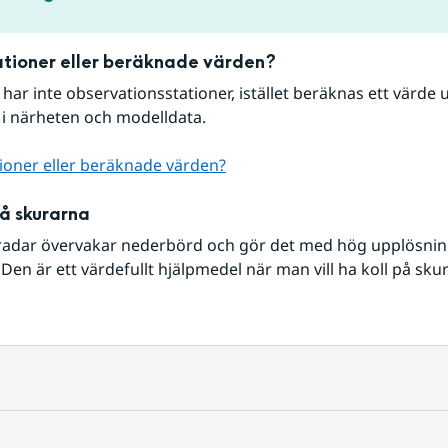
tioner eller beräknade värden?
r har inte observationsstationer, istället beräknas ett värde u
 i närheten och modelldata.
ioner eller beräknade värden?
på skurarna
radar övervakar nederbörd och gör det med hög upplösning 
Den är ett värdefullt hjälpmedel när man vill ha koll på sku