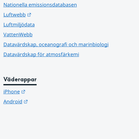
Nationella emissionsdatabasen
Länk till annan webbplats.
Luftwebb
Luftmiljödata
VattenWebb
Datavärdskap, oceanografi och marinbiologi
Datavärdskap för atmosfärkemi
Väderappar
Länk till annan webbplats.
iPhone
Länk till annan webbplats.
Android