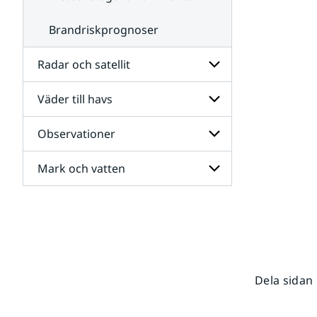
Brandriskprognoser
Radar och satellit
Väder till havs
Undersidor
för
Radar
Observationer
Undersidor
och
för
satellit
Väder
Mark och vatten
Undersidor
till
för
havs
Observationer
Undersidor
för
Mark
och
vatten
Dela sidan