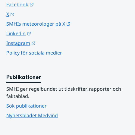
Länk till annan webbplats.
Facebook
Länk till annan webbplats.
X
Länk till annan webbplats.
SMHIs meteorologer på X
Länk till annan webbplats.
Linkedin
Länk till annan webbplats.
Instagram
Policy för sociala medier
Publikationer
SMHI ger regelbundet ut tidskrifter, rapporter och 
faktablad.
Sök publikationer
Nyhetsbladet Medvind