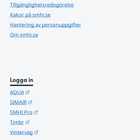
Tillgänglighetsredogörelse
Kakor på smhi.se
Hantering av personuppgifter
Om smhi.se
Logga in
Länk till annan webbplats.
AQUA
Länk till annan webbplats.
SIMAIR
Länk till annan webbplats.
SMHI Pro
Länk till annan webbplats.
Timbr
Länk till annan webbplats.
Vinterväg