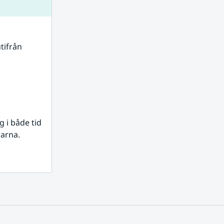
tifrån 
i både tid 
rarna.