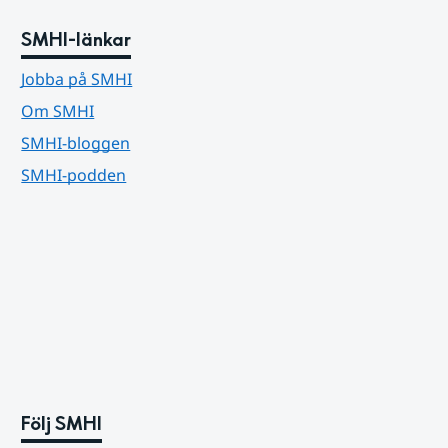
SMHI-länkar
Jobba på SMHI
Om SMHI
SMHI-bloggen
SMHI-podden
Följ SMHI