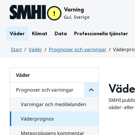
Hoppa till sidans innehåll
Varning
Gul, Sverige
Väder
Klimat
Data
Professionella tjänster
Start
Väder
Prognoser och varningar
Väderpr
varningar
och
Huvudinnehåll
Prognoser
för
Undersidor
Väder
Väde
Prognoser och varningar
SMHI public
Varningar och meddelanden
väder- eller
Väderprognos
Meteorologens kommentar