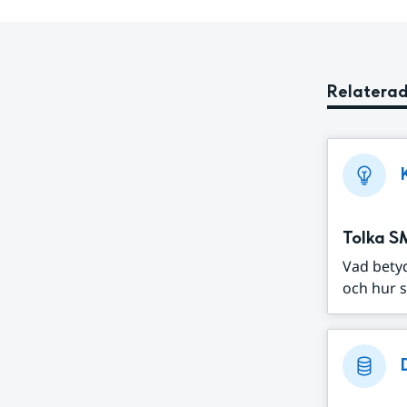
Relaterad
Tolka S
Vad bety
och hur s