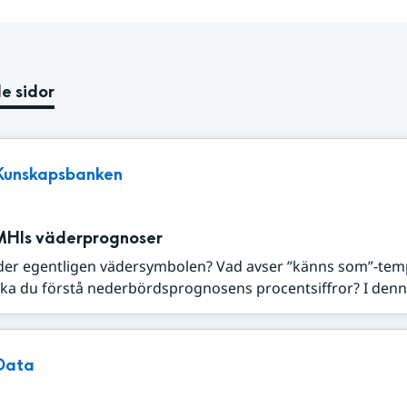
e sidor
Kunskapsbanken
MHIs väderprognoser
der egentligen vädersymbolen? Vad avser ”känns som”-tem
ka du förstå nederbördsprognosens procentsiffror? I denna
Data