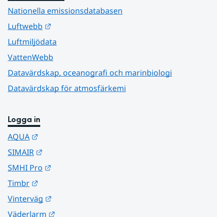
Nationella emissionsdatabasen
Länk till annan webbplats.
Luftwebb
Luftmiljödata
VattenWebb
Datavärdskap, oceanografi och marinbiologi
Datavärdskap för atmosfärkemi
Logga in
Länk till annan webbplats.
AQUA
Länk till annan webbplats.
SIMAIR
Länk till annan webbplats.
SMHI Pro
Länk till annan webbplats.
Timbr
Länk till annan webbplats.
Vinterväg
Länk till annan webbplats.
Väderlarm