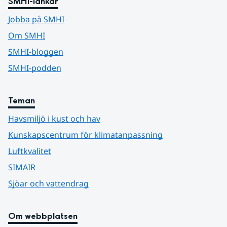
SMHI-länkar
Jobba på SMHI
Om SMHI
SMHI-bloggen
SMHI-podden
Teman
Havsmiljö i kust och hav
Kunskapscentrum för klimatanpassning
Luftkvalitet
SIMAIR
Sjöar och vattendrag
Om webbplatsen