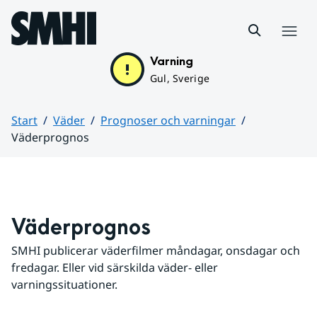
Hoppa till sidans innehåll
Meny
Varning
Gul, Sverige
Start
Väder
Prognoser och varningar
Väderprognos
Huvudinnehåll
Väderprognos
SMHI publicerar väderfilmer måndagar, onsdagar och 
fredagar. Eller vid särskilda väder- eller 
varningssituationer.