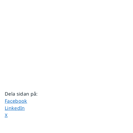
Dela sidan på
:
Dela sidan på
Facebook
Dela sidan på
LinkedIn
Dela sidan på
X