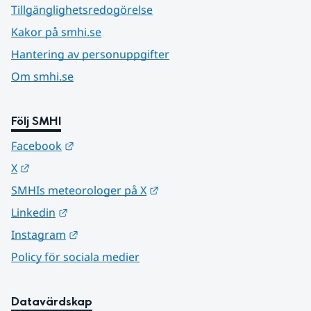
Tillgänglighetsredogörelse
Kakor på smhi.se
Hantering av personuppgifter
Om smhi.se
Följ SMHI
Länk till annan webbplats.
Facebook
Länk till annan webbplats.
X
Länk till annan webbplats.
SMHIs meteorologer på X
Länk till annan webbplats.
Linkedin
Länk till annan webbplats.
Instagram
Policy för sociala medier
Datavärdskap