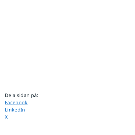
Dela sidan på
:
Dela sidan på
Facebook
Dela sidan på
LinkedIn
Dela sidan på
X