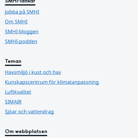
SMHI-länkar
Jobba på SMHI
Om SMHI
SMHI-bloggen
SMHI-podden
Teman
Havsmiljö i kust och hav
Kunskapscentrum för klimatanpassning
Luftkvalitet
SIMAIR
Sjöar och vattendrag
Om webbplatsen