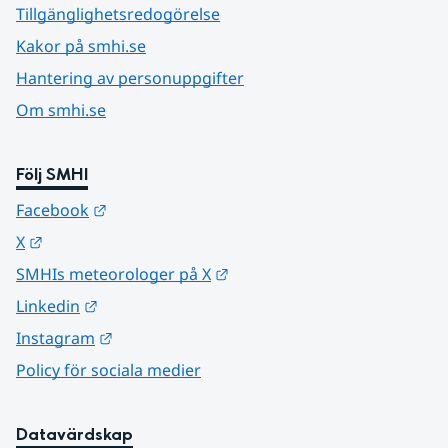
Tillgänglighetsredogörelse
Kakor på smhi.se
Hantering av personuppgifter
Om smhi.se
Följ SMHI
Länk till annan webbplats.
Facebook
Länk till annan webbplats.
X
Länk till annan webbplats.
SMHIs meteorologer på X
Länk till annan webbplats.
Linkedin
Länk till annan webbplats.
Instagram
Policy för sociala medier
Datavärdskap