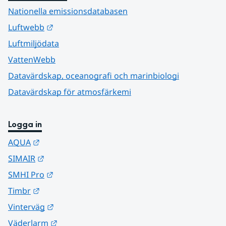
Nationella emissionsdatabasen
Länk till annan webbplats.
Luftwebb
Luftmiljödata
VattenWebb
Datavärdskap, oceanografi och marinbiologi
Datavärdskap för atmosfärkemi
Logga in
Länk till annan webbplats.
AQUA
Länk till annan webbplats.
SIMAIR
Länk till annan webbplats.
SMHI Pro
Länk till annan webbplats.
Timbr
Länk till annan webbplats.
Vinterväg
Länk till annan webbplats.
Väderlarm