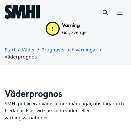
Hoppa till sidans innehåll
Meny
Varning
Gul, Sverige
Start
Väder
Prognoser och varningar
Väderprognos
Huvudinnehåll
Väderprognos
SMHI publicerar väderfilmer måndagar, onsdagar och 
fredagar. Eller vid särskilda väder- eller 
varningssituationer.