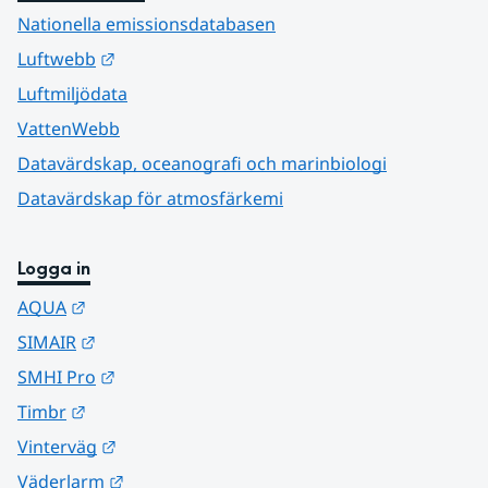
Nationella emissionsdatabasen
Länk till annan webbplats.
Luftwebb
Luftmiljödata
VattenWebb
Datavärdskap, oceanografi och marinbiologi
Datavärdskap för atmosfärkemi
Logga in
Länk till annan webbplats.
AQUA
Länk till annan webbplats.
SIMAIR
Länk till annan webbplats.
SMHI Pro
Länk till annan webbplats.
Timbr
Länk till annan webbplats.
Vinterväg
Länk till annan webbplats.
Väderlarm