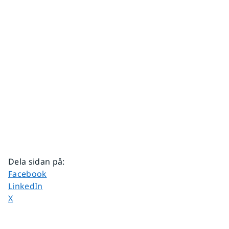
Dela sidan på
:
Dela sidan på
Facebook
Dela sidan på
LinkedIn
Dela sidan på
X