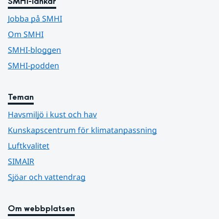
SMHI-länkar
Jobba på SMHI
Om SMHI
SMHI-bloggen
SMHI-podden
Teman
Havsmiljö i kust och hav
Kunskapscentrum för klimatanpassning
Luftkvalitet
SIMAIR
Sjöar och vattendrag
Om webbplatsen