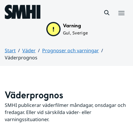
Hoppa till sidans innehåll
Meny
Varning
Gul, Sverige
Start
Väder
Prognoser och varningar
Väderprognos
Huvudinnehåll
Väderprognos
SMHI publicerar väderfilmer måndagar, onsdagar och 
fredagar. Eller vid särskilda väder- eller 
varningssituationer.