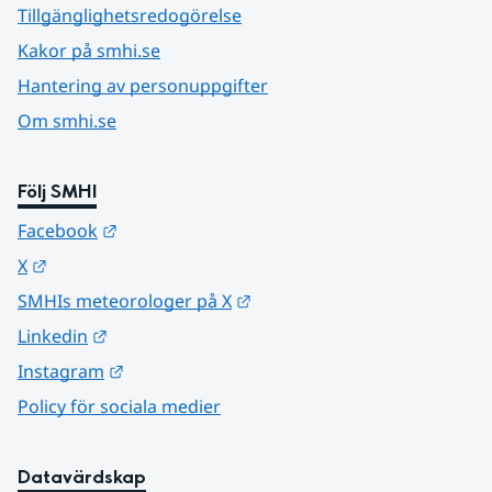
Tillgänglighetsredogörelse
Kakor på smhi.se
Hantering av personuppgifter
Om smhi.se
Följ SMHI
Länk till annan webbplats.
Facebook
Länk till annan webbplats.
X
Länk till annan webbplats.
SMHIs meteorologer på X
Länk till annan webbplats.
Linkedin
Länk till annan webbplats.
Instagram
Policy för sociala medier
Datavärdskap