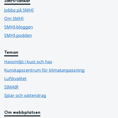
SMHI-länkar
Jobba på SMHI
Om SMHI
SMHI-bloggen
SMHI-podden
Teman
Havsmiljö i kust och hav
Kunskapscentrum för klimatanpassning
Luftkvalitet
SIMAIR
Sjöar och vattendrag
Om webbplatsen