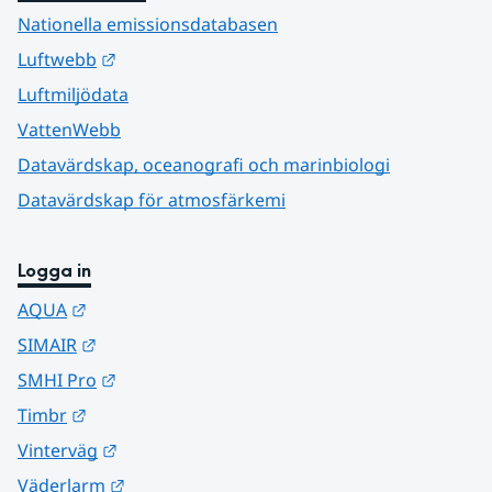
Nationella emissionsdatabasen
Länk till annan webbplats.
Luftwebb
Luftmiljödata
VattenWebb
Datavärdskap, oceanografi och marinbiologi
Datavärdskap för atmosfärkemi
Logga in
Länk till annan webbplats.
AQUA
Länk till annan webbplats.
SIMAIR
Länk till annan webbplats.
SMHI Pro
Länk till annan webbplats.
Timbr
Länk till annan webbplats.
Vinterväg
Länk till annan webbplats.
Väderlarm