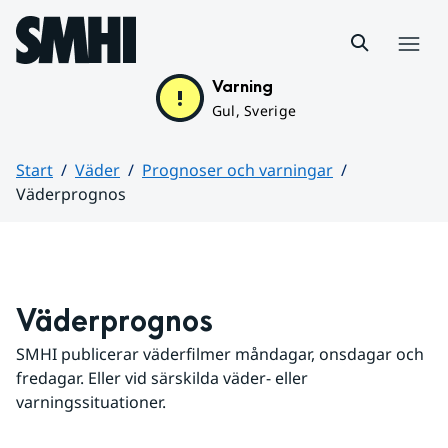
Hoppa till sidans innehåll
Meny
Varning
Gul, Sverige
Start
Väder
Prognoser och varningar
Väderprognos
Huvudinnehåll
Väderprognos
SMHI publicerar väderfilmer måndagar, onsdagar och 
fredagar. Eller vid särskilda väder- eller 
varningssituationer.