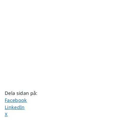
Dela sidan på
:
Dela sidan på
Facebook
Dela sidan på
LinkedIn
Dela sidan på
X