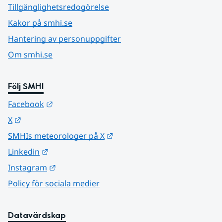
Tillgänglighetsredogörelse
Kakor på smhi.se
Hantering av personuppgifter
Om smhi.se
Följ SMHI
Länk till annan webbplats.
Facebook
Länk till annan webbplats.
X
Länk till annan webbplats.
SMHIs meteorologer på X
Länk till annan webbplats.
Linkedin
Länk till annan webbplats.
Instagram
Policy för sociala medier
Datavärdskap