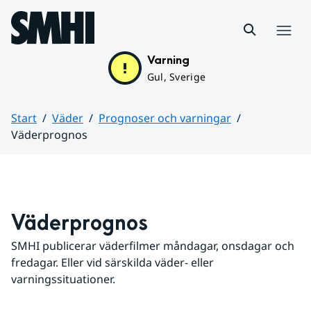
Hoppa till sidans innehåll
Meny
Varning
Gul, Sverige
Start
Väder
Prognoser och varningar
Väderprognos
Huvudinnehåll
Väderprognos
SMHI publicerar väderfilmer måndagar, onsdagar och 
fredagar. Eller vid särskilda väder- eller 
varningssituationer.