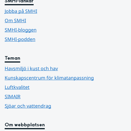
SMHI-länkar
Jobba på SMHI
Om SMHI
SMHI-bloggen
SMHI-podden
Teman
Havsmiljö i kust och hav
Kunskapscentrum för klimatanpassning
Luftkvalitet
SIMAIR
Sjöar och vattendrag
Om webbplatsen