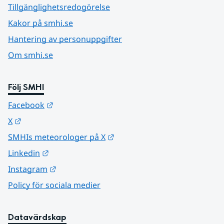
Tillgänglighetsredogörelse
Kakor på smhi.se
Hantering av personuppgifter
Om smhi.se
Följ SMHI
Länk till annan webbplats.
Facebook
Länk till annan webbplats.
X
Länk till annan webbplats.
SMHIs meteorologer på X
Länk till annan webbplats.
Linkedin
Länk till annan webbplats.
Instagram
Policy för sociala medier
Datavärdskap