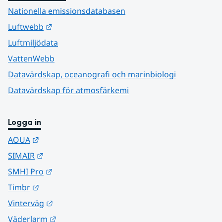
Nationella emissionsdatabasen
Länk till annan webbplats.
Luftwebb
Luftmiljödata
VattenWebb
Datavärdskap, oceanografi och marinbiologi
Datavärdskap för atmosfärkemi
Logga in
Länk till annan webbplats.
AQUA
Länk till annan webbplats.
SIMAIR
Länk till annan webbplats.
SMHI Pro
Länk till annan webbplats.
Timbr
Länk till annan webbplats.
Vinterväg
Länk till annan webbplats.
Väderlarm