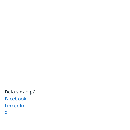
Dela sidan på
:
Dela sidan på
Facebook
Dela sidan på
LinkedIn
Dela sidan på
X