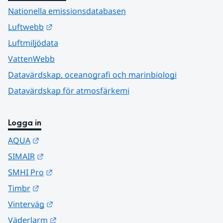
Nationella emissionsdatabasen
Länk till annan webbplats.
Luftwebb
Luftmiljödata
VattenWebb
Datavärdskap, oceanografi och marinbiologi
Datavärdskap för atmosfärkemi
Logga in
Länk till annan webbplats.
AQUA
Länk till annan webbplats.
SIMAIR
Länk till annan webbplats.
SMHI Pro
Länk till annan webbplats.
Timbr
Länk till annan webbplats.
Vinterväg
Länk till annan webbplats.
Väderlarm