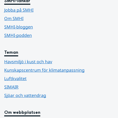
SMHI-länkar
Jobba på SMHI
Om SMHI
SMHI-bloggen
SMHI-podden
Teman
Havsmiljö i kust och hav
Kunskapscentrum för klimatanpassning
Luftkvalitet
SIMAIR
Sjöar och vattendrag
Om webbplatsen