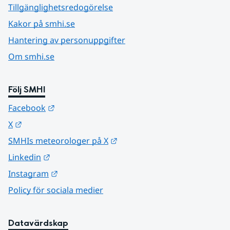
Tillgänglighetsredogörelse
Kakor på smhi.se
Hantering av personuppgifter
Om smhi.se
Följ SMHI
Länk till annan webbplats.
Facebook
Länk till annan webbplats.
X
Länk till annan webbplats.
SMHIs meteorologer på X
Länk till annan webbplats.
Linkedin
Länk till annan webbplats.
Instagram
Policy för sociala medier
Datavärdskap