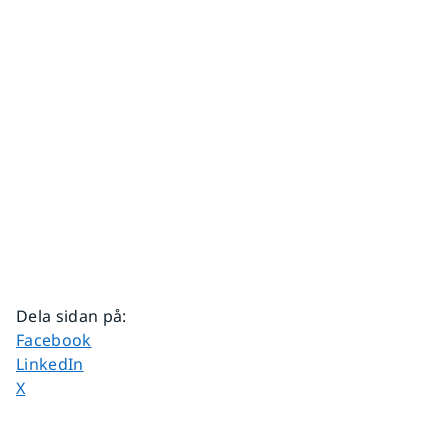
Dela sidan på
:
Dela sidan på
Facebook
Dela sidan på
LinkedIn
Dela sidan på
X