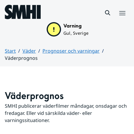
Hoppa till sidans innehåll
Meny
Varning
Gul, Sverige
Start
Väder
Prognoser och varningar
Väderprognos
Huvudinnehåll
Väderprognos
SMHI publicerar väderfilmer måndagar, onsdagar och 
fredagar. Eller vid särskilda väder- eller 
varningssituationer.