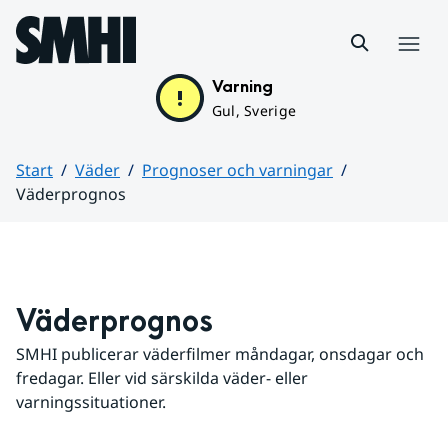
Hoppa till sidans innehåll
Meny
Varning
Gul, Sverige
Start
Väder
Prognoser och varningar
Väderprognos
Huvudinnehåll
Väderprognos
SMHI publicerar väderfilmer måndagar, onsdagar och 
fredagar. Eller vid särskilda väder- eller 
varningssituationer.