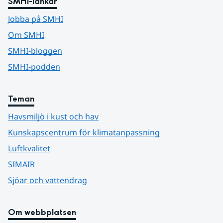
SMHI-länkar
Jobba på SMHI
Om SMHI
SMHI-bloggen
SMHI-podden
Teman
Havsmiljö i kust och hav
Kunskapscentrum för klimatanpassning
Luftkvalitet
SIMAIR
Sjöar och vattendrag
Om webbplatsen