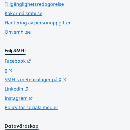
Tillgänglighetsredogörelse
Kakor på smhi.se
Hantering av personuppgifter
Om smhi.se
Följ SMHI
Länk till annan webbplats.
Facebook
Länk till annan webbplats.
X
Länk till annan webbplats.
SMHIs meteorologer på X
Länk till annan webbplats.
Linkedin
Länk till annan webbplats.
Instagram
Policy för sociala medier
Datavärdskap