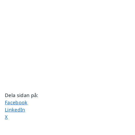
Dela sidan på
:
Dela sidan på
Facebook
Dela sidan på
LinkedIn
Dela sidan på
X