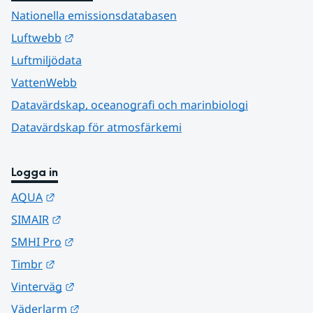
Nationella emissionsdatabasen
Länk till annan webbplats.
Luftwebb
Luftmiljödata
VattenWebb
Datavärdskap, oceanografi och marinbiologi
Datavärdskap för atmosfärkemi
Logga in
Länk till annan webbplats.
AQUA
Länk till annan webbplats.
SIMAIR
Länk till annan webbplats.
SMHI Pro
Länk till annan webbplats.
Timbr
Länk till annan webbplats.
Vinterväg
Länk till annan webbplats.
Väderlarm