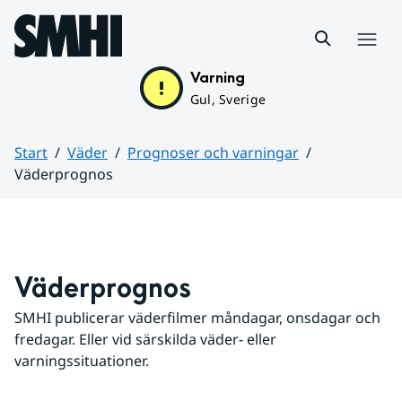
Hoppa till sidans innehåll
Meny
Varning
Gul, Sverige
Start
Väder
Prognoser och varningar
Väderprognos
Huvudinnehåll
Väderprognos
SMHI publicerar väderfilmer måndagar, onsdagar och 
fredagar. Eller vid särskilda väder- eller 
varningssituationer.