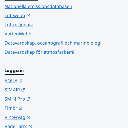
Nationella emissionsdatabasen
Länk till annan webbplats.
Luftwebb
Luftmiljödata
VattenWebb
Datavärdskap, oceanografi och marinbiologi
Datavärdskap för atmosfärkemi
Logga in
Länk till annan webbplats.
AQUA
Länk till annan webbplats.
SIMAIR
Länk till annan webbplats.
SMHI Pro
Länk till annan webbplats.
Timbr
Länk till annan webbplats.
Vinterväg
Länk till annan webbplats.
Väderlarm