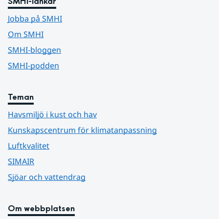
SMHI-länkar
Jobba på SMHI
Om SMHI
SMHI-bloggen
SMHI-podden
Teman
Havsmiljö i kust och hav
Kunskapscentrum för klimatanpassning
Luftkvalitet
SIMAIR
Sjöar och vattendrag
Om webbplatsen