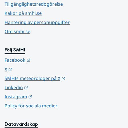
Tillgänglighetsredogörelse
Kakor på smhi.se
Hantering av personuppgifter
Om smhi.se
Följ SMHI
Länk till annan webbplats.
Facebook
Länk till annan webbplats.
X
Länk till annan webbplats.
SMHIs meteorologer på X
Länk till annan webbplats.
Linkedin
Länk till annan webbplats.
Instagram
Policy för sociala medier
Datavärdskap