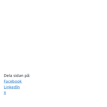
Dela sidan på
:
Dela sidan på
Facebook
Dela sidan på
LinkedIn
Dela sidan på
X