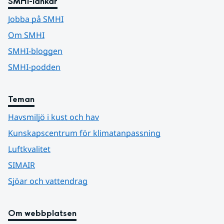
SMHI-länkar
Jobba på SMHI
Om SMHI
SMHI-bloggen
SMHI-podden
Teman
Havsmiljö i kust och hav
Kunskapscentrum för klimatanpassning
Luftkvalitet
SIMAIR
Sjöar och vattendrag
Om webbplatsen