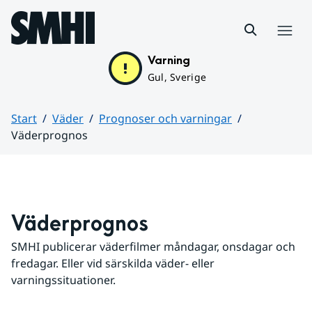
Hoppa till sidans innehåll
Meny
Varning
Gul, Sverige
Start
Väder
Prognoser och varningar
Väderprognos
Huvudinnehåll
Väderprognos
SMHI publicerar väderfilmer måndagar, onsdagar och 
fredagar. Eller vid särskilda väder- eller 
varningssituationer.