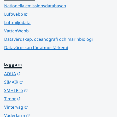
Nationella emissionsdatabasen
Länk till annan webbplats.
Luftwebb
Luftmiljödata
VattenWebb
Datavärdskap, oceanografi och marinbiologi
Datavärdskap för atmosfärkemi
Logga in
Länk till annan webbplats.
AQUA
Länk till annan webbplats.
SIMAIR
Länk till annan webbplats.
SMHI Pro
Länk till annan webbplats.
Timbr
Länk till annan webbplats.
Vinterväg
Länk till annan webbplats.
Väderlarm