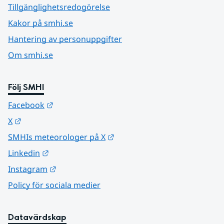
Tillgänglighetsredogörelse
Kakor på smhi.se
Hantering av personuppgifter
Om smhi.se
Följ SMHI
Länk till annan webbplats.
Facebook
Länk till annan webbplats.
X
Länk till annan webbplats.
SMHIs meteorologer på X
Länk till annan webbplats.
Linkedin
Länk till annan webbplats.
Instagram
Policy för sociala medier
Datavärdskap