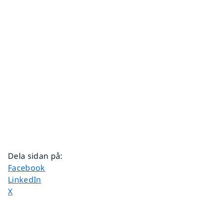
Dela sidan på
:
Dela sidan på
Facebook
Dela sidan på
LinkedIn
Dela sidan på
X