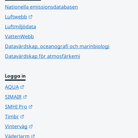
Nationella emissionsdatabasen
Länk till annan webbplats.
Luftwebb
Luftmiljödata
VattenWebb
Datavärdskap, oceanografi och marinbiologi
Datavärdskap för atmosfärkemi
Logga in
Länk till annan webbplats.
AQUA
Länk till annan webbplats.
SIMAIR
Länk till annan webbplats.
SMHI Pro
Länk till annan webbplats.
Timbr
Länk till annan webbplats.
Vinterväg
Länk till annan webbplats.
Väderlarm