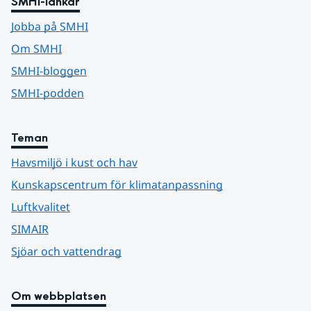
SMHI-länkar
Jobba på SMHI
Om SMHI
SMHI-bloggen
SMHI-podden
Teman
Havsmiljö i kust och hav
Kunskapscentrum för klimatanpassning
Luftkvalitet
SIMAIR
Sjöar och vattendrag
Om webbplatsen