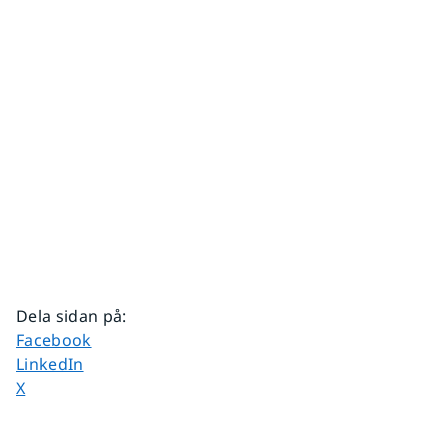
Dela sidan på
:
Dela sidan på
Facebook
Dela sidan på
LinkedIn
Dela sidan på
X