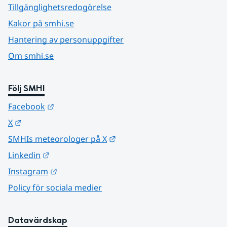
Tillgänglighetsredogörelse
Kakor på smhi.se
Hantering av personuppgifter
Om smhi.se
Följ SMHI
Länk till annan webbplats.
Facebook
Länk till annan webbplats.
X
Länk till annan webbplats.
SMHIs meteorologer på X
Länk till annan webbplats.
Linkedin
Länk till annan webbplats.
Instagram
Policy för sociala medier
Datavärdskap