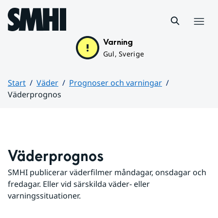
Hoppa till sidans innehåll
Meny
Varning
Gul, Sverige
Start
Väder
Prognoser och varningar
Väderprognos
Huvudinnehåll
Väderprognos
SMHI publicerar väderfilmer måndagar, onsdagar och 
fredagar. Eller vid särskilda väder- eller 
varningssituationer.