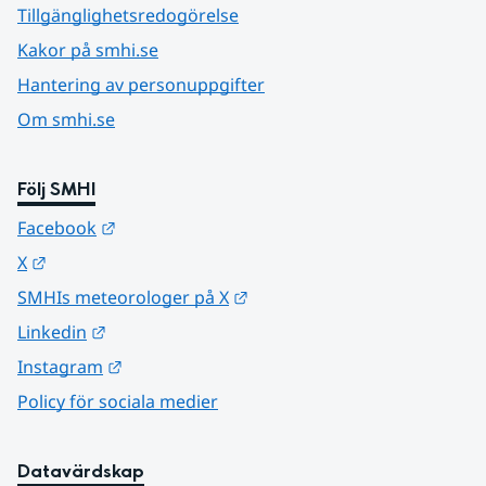
Tillgänglighetsredogörelse
Kakor på smhi.se
Hantering av personuppgifter
Om smhi.se
Följ SMHI
Länk till annan webbplats.
Facebook
Länk till annan webbplats.
X
Länk till annan webbplats.
SMHIs meteorologer på X
Länk till annan webbplats.
Linkedin
Länk till annan webbplats.
Instagram
Policy för sociala medier
Datavärdskap