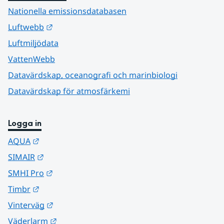
Nationella emissionsdatabasen
Länk till annan webbplats.
Luftwebb
Luftmiljödata
VattenWebb
Datavärdskap, oceanografi och marinbiologi
Datavärdskap för atmosfärkemi
Logga in
Länk till annan webbplats.
AQUA
Länk till annan webbplats.
SIMAIR
Länk till annan webbplats.
SMHI Pro
Länk till annan webbplats.
Timbr
Länk till annan webbplats.
Vinterväg
Länk till annan webbplats.
Väderlarm