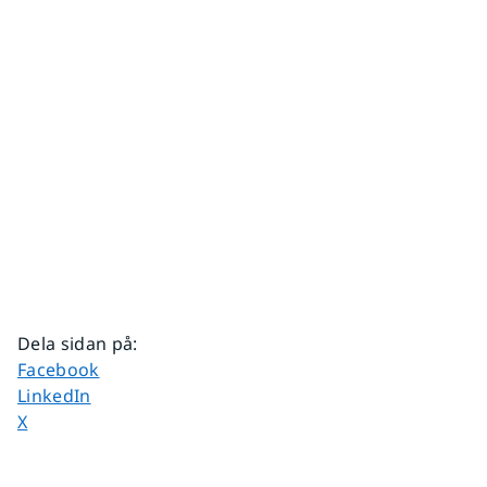
Dela sidan på
:
Dela sidan på
Facebook
Dela sidan på
LinkedIn
Dela sidan på
X