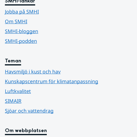
SMHI-länkar
Jobba på SMHI
Om SMHI
SMHI-bloggen
SMHI-podden
Teman
Havsmiljö i kust och hav
Kunskapscentrum för klimatanpassning
Luftkvalitet
SIMAIR
Sjöar och vattendrag
Om webbplatsen