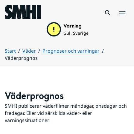
Hoppa till sidans innehåll
Meny
Varning
Gul, Sverige
Start
Väder
Prognoser och varningar
Väderprognos
Huvudinnehåll
Väderprognos
SMHI publicerar väderfilmer måndagar, onsdagar och 
fredagar. Eller vid särskilda väder- eller 
varningssituationer.