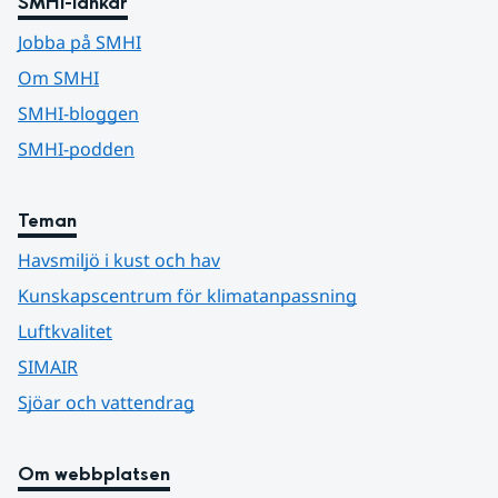
SMHI-länkar
Jobba på SMHI
Om SMHI
SMHI-bloggen
SMHI-podden
Teman
Havsmiljö i kust och hav
Kunskapscentrum för klimatanpassning
Luftkvalitet
SIMAIR
Sjöar och vattendrag
Om webbplatsen