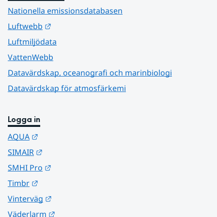
Nationella emissionsdatabasen
Länk till annan webbplats.
Luftwebb
Luftmiljödata
VattenWebb
Datavärdskap, oceanografi och marinbiologi
Datavärdskap för atmosfärkemi
Logga in
Länk till annan webbplats.
AQUA
Länk till annan webbplats.
SIMAIR
Länk till annan webbplats.
SMHI Pro
Länk till annan webbplats.
Timbr
Länk till annan webbplats.
Vinterväg
Länk till annan webbplats.
Väderlarm