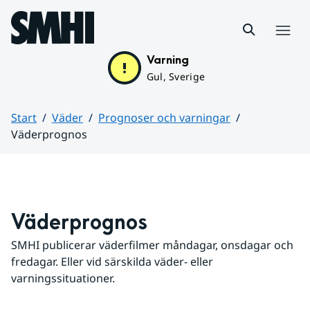
Hoppa till sidans innehåll
Meny
Varning
Gul, Sverige
Start
Väder
Prognoser och varningar
Väderprognos
Huvudinnehåll
Väderprognos
SMHI publicerar väderfilmer måndagar, onsdagar och 
fredagar. Eller vid särskilda väder- eller 
varningssituationer.