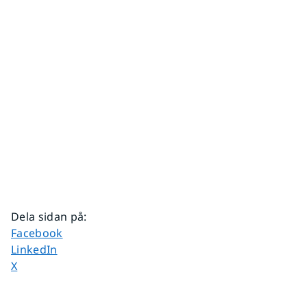
Dela sidan på
:
Dela sidan på
Facebook
Dela sidan på
LinkedIn
Dela sidan på
X