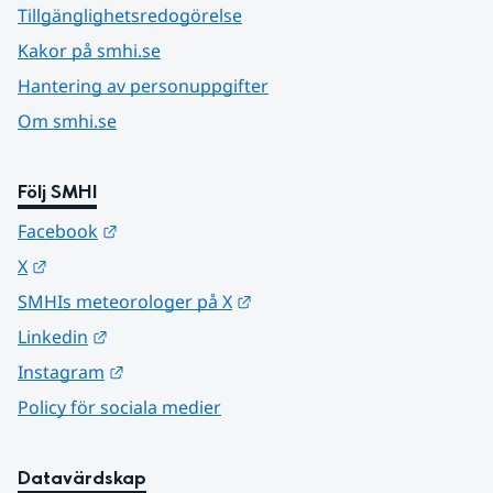
Tillgänglighetsredogörelse
Kakor på smhi.se
Hantering av personuppgifter
Om smhi.se
Följ SMHI
Länk till annan webbplats.
Facebook
Länk till annan webbplats.
X
Länk till annan webbplats.
SMHIs meteorologer på X
Länk till annan webbplats.
Linkedin
Länk till annan webbplats.
Instagram
Policy för sociala medier
Datavärdskap