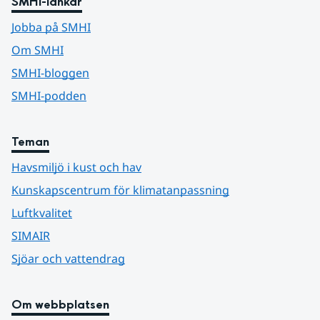
SMHI-länkar
Jobba på SMHI
Om SMHI
SMHI-bloggen
SMHI-podden
Teman
Havsmiljö i kust och hav
Kunskapscentrum för klimatanpassning
Luftkvalitet
SIMAIR
Sjöar och vattendrag
Om webbplatsen