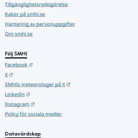
Tillgänglighetsredogörelse
Kakor på smhi.se
Hantering av personuppgifter
Om smhi.se
Följ SMHI
Länk till annan webbplats.
Facebook
Länk till annan webbplats.
X
Länk till annan webbplats.
SMHIs meteorologer på X
Länk till annan webbplats.
Linkedin
Länk till annan webbplats.
Instagram
Policy för sociala medier
Datavärdskap