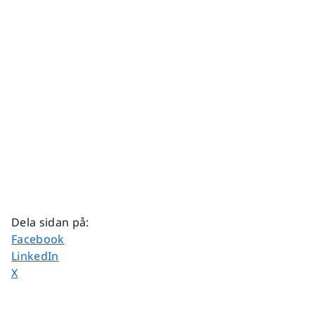
Dela sidan på
:
Dela sidan på
Facebook
Dela sidan på
LinkedIn
Dela sidan på
X