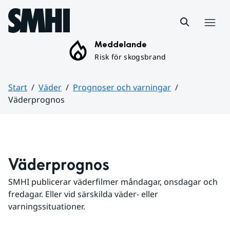
Hoppa till sidans innehåll
Meny
Meddelande
Risk för skogsbrand
Start
Väder
Prognoser och varningar
Väderprognos
Huvudinnehåll
Väderprognos
SMHI publicerar väderfilmer måndagar, onsdagar och 
fredagar. Eller vid särskilda väder- eller 
varningssituationer.