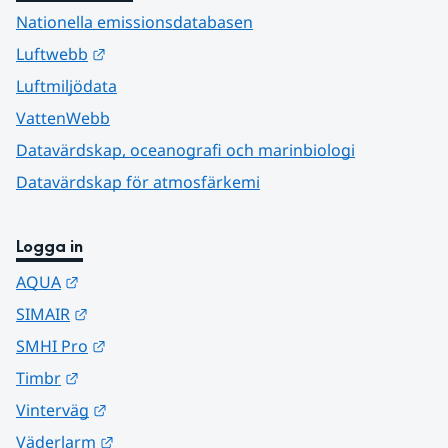
Nationella emissionsdatabasen
Länk till annan webbplats.
Luftwebb
Luftmiljödata
VattenWebb
Datavärdskap, oceanografi och marinbiologi
Datavärdskap för atmosfärkemi
Logga in
Länk till annan webbplats.
AQUA
Länk till annan webbplats.
SIMAIR
Länk till annan webbplats.
SMHI Pro
Länk till annan webbplats.
Timbr
Länk till annan webbplats.
Vinterväg
Länk till annan webbplats.
Väderlarm