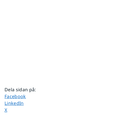
Dela sidan på
:
Dela sidan på
Facebook
Dela sidan på
LinkedIn
Dela sidan på
X