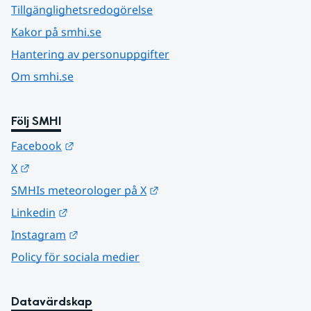
Tillgänglighetsredogörelse
Kakor på smhi.se
Hantering av personuppgifter
Om smhi.se
Följ SMHI
Länk till annan webbplats.
Facebook
Länk till annan webbplats.
X
Länk till annan webbplats.
SMHIs meteorologer på X
Länk till annan webbplats.
Linkedin
Länk till annan webbplats.
Instagram
Policy för sociala medier
Datavärdskap