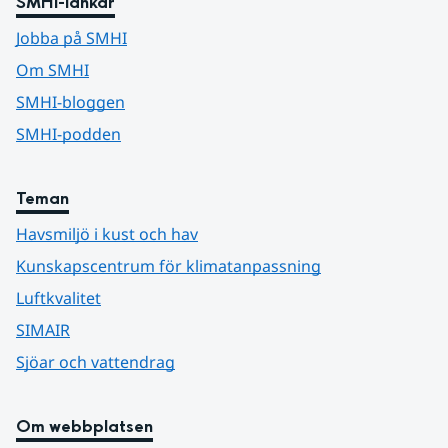
SMHI-länkar
Jobba på SMHI
Om SMHI
SMHI-bloggen
SMHI-podden
Teman
Havsmiljö i kust och hav
Kunskapscentrum för klimatanpassning
Luftkvalitet
SIMAIR
Sjöar och vattendrag
Om webbplatsen