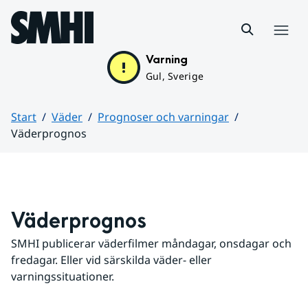
Hoppa till sidans innehåll
Meny
Varning
Gul, Sverige
Start
Väder
Prognoser och varningar
Väderprognos
Huvudinnehåll
Väderprognos
SMHI publicerar väderfilmer måndagar, onsdagar och 
fredagar. Eller vid särskilda väder- eller 
varningssituationer.