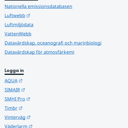
Nationella emissionsdatabasen
Länk till annan webbplats.
Luftwebb
Luftmiljödata
VattenWebb
Datavärdskap, oceanografi och marinbiologi
Datavärdskap för atmosfärkemi
Logga in
Länk till annan webbplats.
AQUA
Länk till annan webbplats.
SIMAIR
Länk till annan webbplats.
SMHI Pro
Länk till annan webbplats.
Timbr
Länk till annan webbplats.
Vinterväg
Länk till annan webbplats.
Väderlarm