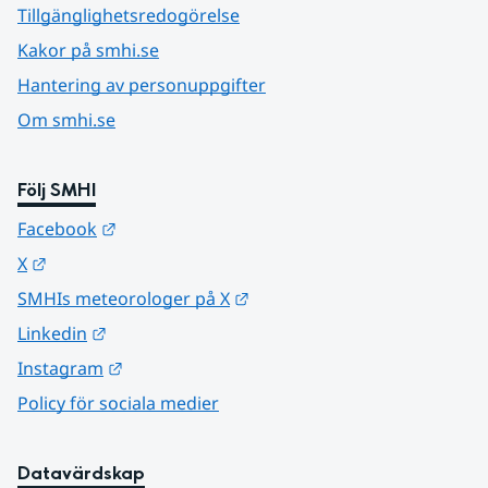
Tillgänglighetsredogörelse
Kakor på smhi.se
Hantering av personuppgifter
Om smhi.se
Följ SMHI
Länk till annan webbplats.
Facebook
Länk till annan webbplats.
X
Länk till annan webbplats.
SMHIs meteorologer på X
Länk till annan webbplats.
Linkedin
Länk till annan webbplats.
Instagram
Policy för sociala medier
Datavärdskap