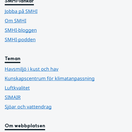
SMHI-länkar
Jobba på SMHI
Om SMHI
SMHI-bloggen
SMHI-podden
Teman
Havsmiljö i kust och hav
Kunskapscentrum för klimatanpassning
Luftkvalitet
SIMAIR
Sjöar och vattendrag
Om webbplatsen