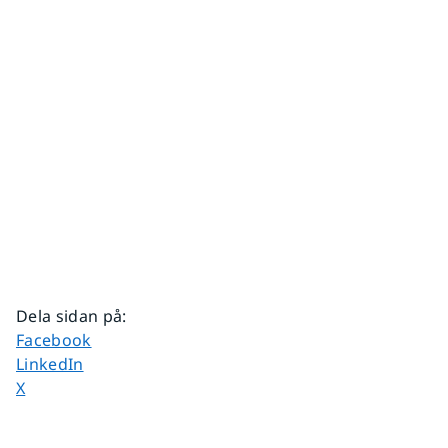
Dela sidan på
:
Dela sidan på
Facebook
Dela sidan på
LinkedIn
Dela sidan på
X