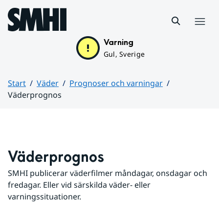
Hoppa till sidans innehåll
Meny
Varning
Gul, Sverige
Start
Väder
Prognoser och varningar
Väderprognos
Huvudinnehåll
Väderprognos
SMHI publicerar väderfilmer måndagar, onsdagar och 
fredagar. Eller vid särskilda väder- eller 
varningssituationer.