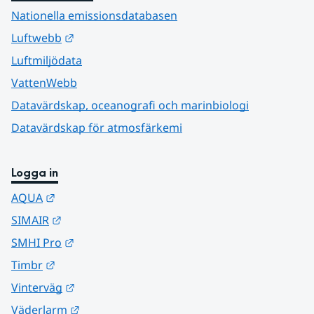
Nationella emissionsdatabasen
Länk till annan webbplats.
Luftwebb
Luftmiljödata
VattenWebb
Datavärdskap, oceanografi och marinbiologi
Datavärdskap för atmosfärkemi
Logga in
Länk till annan webbplats.
AQUA
Länk till annan webbplats.
SIMAIR
Länk till annan webbplats.
SMHI Pro
Länk till annan webbplats.
Timbr
Länk till annan webbplats.
Vinterväg
Länk till annan webbplats.
Väderlarm