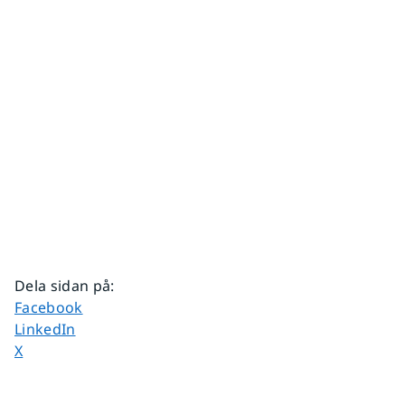
Dela sidan på
:
Dela sidan på
Facebook
Dela sidan på
LinkedIn
Dela sidan på
X