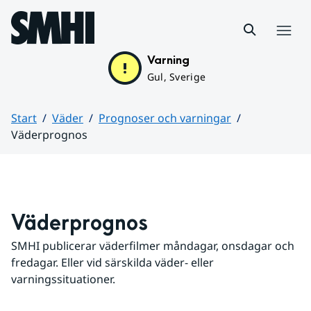
Hoppa till sidans innehåll
Meny
Varning
Gul, Sverige
Start
Väder
Prognoser och varningar
Väderprognos
Huvudinnehåll
Väderprognos
SMHI publicerar väderfilmer måndagar, onsdagar och 
fredagar. Eller vid särskilda väder- eller 
varningssituationer.