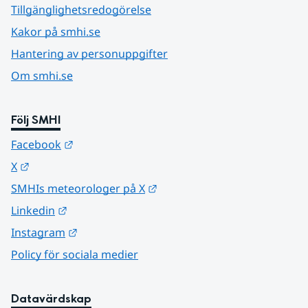
Tillgänglighetsredogörelse
Kakor på smhi.se
Hantering av personuppgifter
Om smhi.se
Följ SMHI
Länk till annan webbplats.
Facebook
Länk till annan webbplats.
X
Länk till annan webbplats.
SMHIs meteorologer på X
Länk till annan webbplats.
Linkedin
Länk till annan webbplats.
Instagram
Policy för sociala medier
Datavärdskap