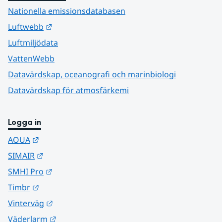
Nationella emissionsdatabasen
Länk till annan webbplats.
Luftwebb
Luftmiljödata
VattenWebb
Datavärdskap, oceanografi och marinbiologi
Datavärdskap för atmosfärkemi
Logga in
Länk till annan webbplats.
AQUA
Länk till annan webbplats.
SIMAIR
Länk till annan webbplats.
SMHI Pro
Länk till annan webbplats.
Timbr
Länk till annan webbplats.
Vinterväg
Länk till annan webbplats.
Väderlarm