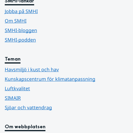
SMHI-länkar
Jobba på SMHI
Om SMHI
SMHI-bloggen
SMHI-podden
Teman
Havsmiljö i kust och hav
Kunskapscentrum för klimatanpassning
Luftkvalitet
SIMAIR
Sjöar och vattendrag
Om webbplatsen