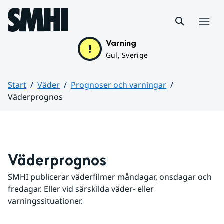
Hoppa till sidans innehåll
Meny
Varning
Gul, Sverige
Start
Väder
Prognoser och varningar
Väderprognos
Huvudinnehåll
Väderprognos
SMHI publicerar väderfilmer måndagar, onsdagar och 
fredagar. Eller vid särskilda väder- eller 
varningssituationer.