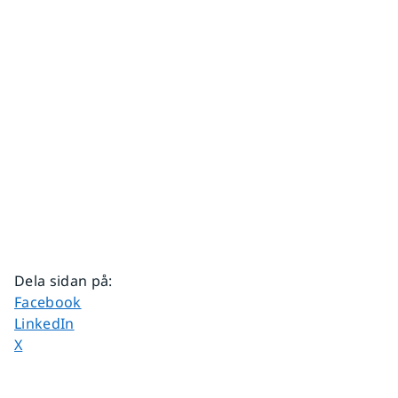
Dela sidan på
:
Dela sidan på
Facebook
Dela sidan på
LinkedIn
Dela sidan på
X