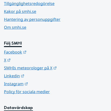
Tillgänglighetsredogörelse
Kakor på smhi.se
Hantering av personuppgifter
Om smhi.se
Följ SMHI
Länk till annan webbplats.
Facebook
Länk till annan webbplats.
X
Länk till annan webbplats.
SMHIs meteorologer på X
Länk till annan webbplats.
Linkedin
Länk till annan webbplats.
Instagram
Policy för sociala medier
Datavärdskap