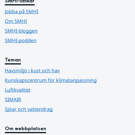
SMHI-länkar
Jobba på SMHI
Om SMHI
SMHI-bloggen
SMHI-podden
Teman
Havsmiljö i kust och hav
Kunskapscentrum för klimatanpassning
Luftkvalitet
SIMAIR
Sjöar och vattendrag
Om webbplatsen