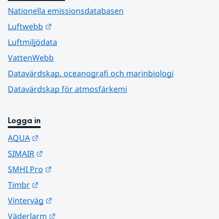
Nationella emissionsdatabasen
Länk till annan webbplats.
Luftwebb
Luftmiljödata
VattenWebb
Datavärdskap, oceanografi och marinbiologi
Datavärdskap för atmosfärkemi
Logga in
Länk till annan webbplats.
AQUA
Länk till annan webbplats.
SIMAIR
Länk till annan webbplats.
SMHI Pro
Länk till annan webbplats.
Timbr
Länk till annan webbplats.
Vinterväg
Länk till annan webbplats.
Väderlarm