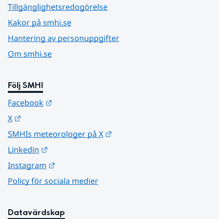
Tillgänglighetsredogörelse
Kakor på smhi.se
Hantering av personuppgifter
Om smhi.se
Följ SMHI
Länk till annan webbplats.
Facebook
Länk till annan webbplats.
X
Länk till annan webbplats.
SMHIs meteorologer på X
Länk till annan webbplats.
Linkedin
Länk till annan webbplats.
Instagram
Policy för sociala medier
Datavärdskap