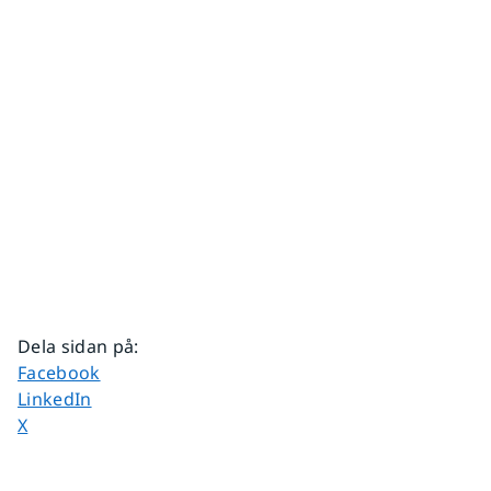
Dela sidan på
:
Dela sidan på
Facebook
Dela sidan på
LinkedIn
Dela sidan på
X