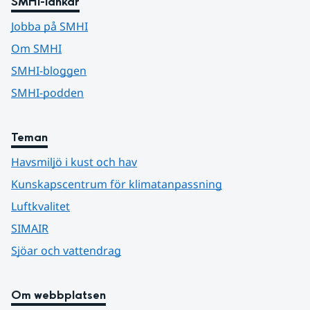
SMHI-länkar
Jobba på SMHI
Om SMHI
SMHI-bloggen
SMHI-podden
Teman
Havsmiljö i kust och hav
Kunskapscentrum för klimatanpassning
Luftkvalitet
SIMAIR
Sjöar och vattendrag
Om webbplatsen