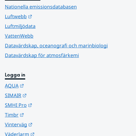
Nationella emissionsdatabasen
Länk till annan webbplats.
Luftwebb
Luftmiljödata
VattenWebb
Datavärdskap, oceanografi och marinbiologi
Datavärdskap för atmosfärkemi
Logga in
Länk till annan webbplats.
AQUA
Länk till annan webbplats.
SIMAIR
Länk till annan webbplats.
SMHI Pro
Länk till annan webbplats.
Timbr
Länk till annan webbplats.
Vinterväg
Länk till annan webbplats.
Väderlarm