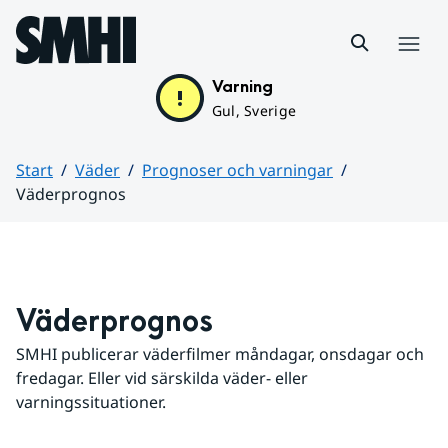
Hoppa till sidans innehåll
Meny
Varning
Gul, Sverige
Start
Väder
Prognoser och varningar
Väderprognos
Huvudinnehåll
Väderprognos
SMHI publicerar väderfilmer måndagar, onsdagar och 
fredagar. Eller vid särskilda väder- eller 
varningssituationer.