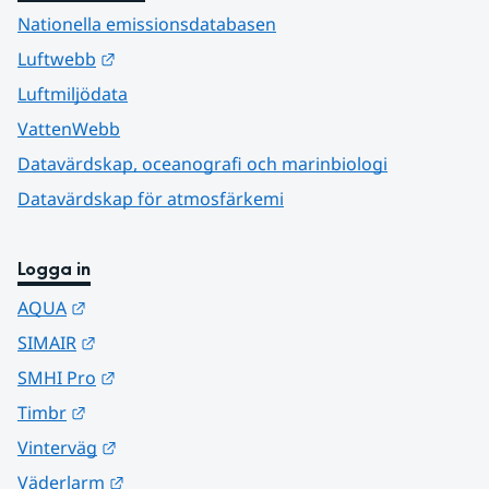
Nationella emissionsdatabasen
Länk till annan webbplats.
Luftwebb
Luftmiljödata
VattenWebb
Datavärdskap, oceanografi och marinbiologi
Datavärdskap för atmosfärkemi
Logga in
Länk till annan webbplats.
AQUA
Länk till annan webbplats.
SIMAIR
Länk till annan webbplats.
SMHI Pro
Länk till annan webbplats.
Timbr
Länk till annan webbplats.
Vinterväg
Länk till annan webbplats.
Väderlarm