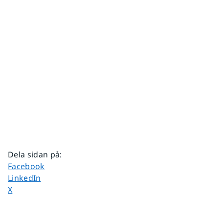
Dela sidan på
:
Dela sidan på
Facebook
Dela sidan på
LinkedIn
Dela sidan på
X