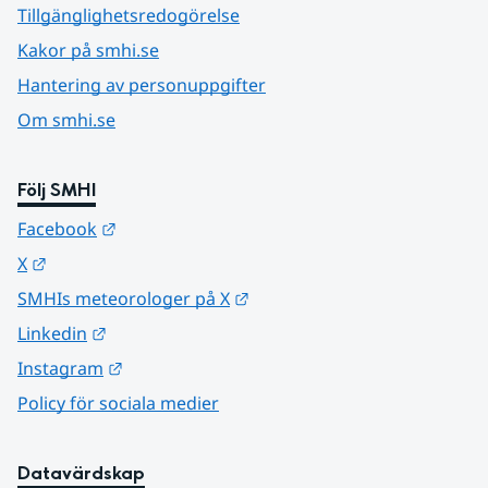
Tillgänglighetsredogörelse
Kakor på smhi.se
Hantering av personuppgifter
Om smhi.se
Följ SMHI
Länk till annan webbplats.
Facebook
Länk till annan webbplats.
X
Länk till annan webbplats.
SMHIs meteorologer på X
Länk till annan webbplats.
Linkedin
Länk till annan webbplats.
Instagram
Policy för sociala medier
Datavärdskap