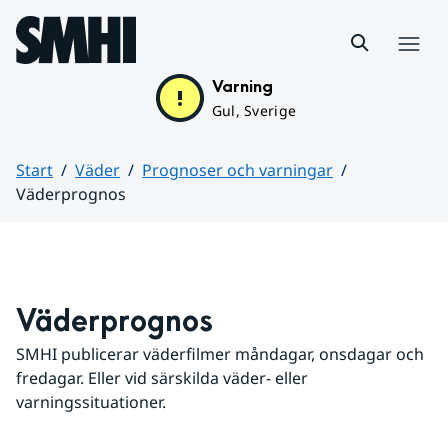
Hoppa till sidans innehåll
Meny
Varning
Gul, Sverige
Start
Väder
Prognoser och varningar
Väderprognos
Huvudinnehåll
Väderprognos
SMHI publicerar väderfilmer måndagar, onsdagar och 
fredagar. Eller vid särskilda väder- eller 
varningssituationer.