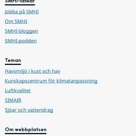
SMHI-länkar
Jobba på SMHI
Om SMHI
SMHI-bloggen
SMHI-podden
Teman
Havsmiljö i kust och hav
Kunskapscentrum för klimatanpassning
Luftkvalitet
SIMAIR
Sjöar och vattendrag
Om webbplatsen