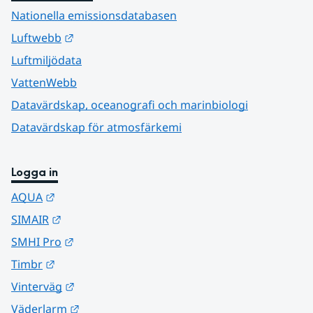
Nationella emissionsdatabasen
Länk till annan webbplats.
Luftwebb
Luftmiljödata
VattenWebb
Datavärdskap, oceanografi och marinbiologi
Datavärdskap för atmosfärkemi
Logga in
Länk till annan webbplats.
AQUA
Länk till annan webbplats.
SIMAIR
Länk till annan webbplats.
SMHI Pro
Länk till annan webbplats.
Timbr
Länk till annan webbplats.
Vinterväg
Länk till annan webbplats.
Väderlarm