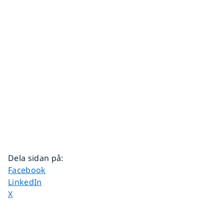
Dela sidan på
:
Dela sidan på
Facebook
Dela sidan på
LinkedIn
Dela sidan på
X