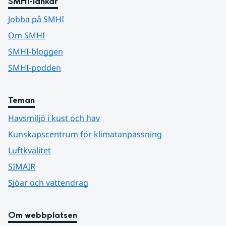
SMHI-länkar
Jobba på SMHI
Om SMHI
SMHI-bloggen
SMHI-podden
Teman
Havsmiljö i kust och hav
Kunskapscentrum för klimatanpassning
Luftkvalitet
SIMAIR
Sjöar och vattendrag
Om webbplatsen