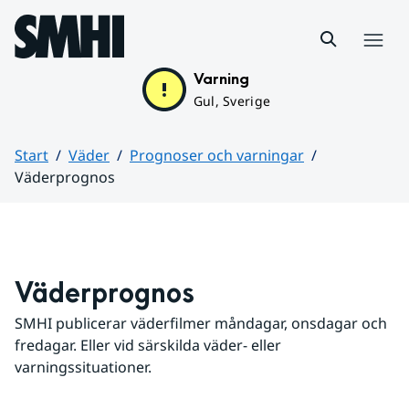
Hoppa till sidans innehåll
Meny
Varning
Gul, Sverige
Start
Väder
Prognoser och varningar
Väderprognos
Huvudinnehåll
Väderprognos
SMHI publicerar väderfilmer måndagar, onsdagar och 
fredagar. Eller vid särskilda väder- eller 
varningssituationer.