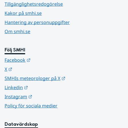
Tillgänglighetsredogörelse
Kakor på smhi.se
Hantering av personuppgifter
Om smhi.se
Följ SMHI
Länk till annan webbplats.
Facebook
Länk till annan webbplats.
X
Länk till annan webbplats.
SMHIs meteorologer på X
Länk till annan webbplats.
Linkedin
Länk till annan webbplats.
Instagram
Policy för sociala medier
Datavärdskap