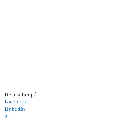
Dela sidan på
:
Dela sidan på
Facebook
Dela sidan på
LinkedIn
Dela sidan på
X