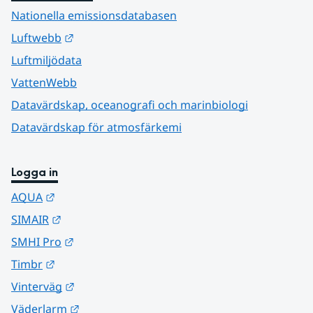
Nationella emissionsdatabasen
Länk till annan webbplats.
Luftwebb
Luftmiljödata
VattenWebb
Datavärdskap, oceanografi och marinbiologi
Datavärdskap för atmosfärkemi
Logga in
Länk till annan webbplats.
AQUA
Länk till annan webbplats.
SIMAIR
Länk till annan webbplats.
SMHI Pro
Länk till annan webbplats.
Timbr
Länk till annan webbplats.
Vinterväg
Länk till annan webbplats.
Väderlarm