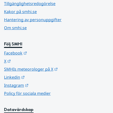
Tillgänglighetsredogörelse
Kakor på smhi.se
Hantering av personuppgifter
Om smhi.se
Följ SMHI
Länk till annan webbplats.
Facebook
Länk till annan webbplats.
X
Länk till annan webbplats.
SMHIs meteorologer på X
Länk till annan webbplats.
Linkedin
Länk till annan webbplats.
Instagram
Policy för sociala medier
Datavärdskap