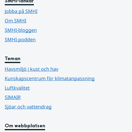
SMHI-länkar
Jobba på SMHI
Om SMHI
SMHI-bloggen
SMHI-podden
Teman
Havsmiljö i kust och hav
Kunskapscentrum för klimatanpassning
Luftkvalitet
SIMAIR
Sjöar och vattendrag
Om webbplatsen