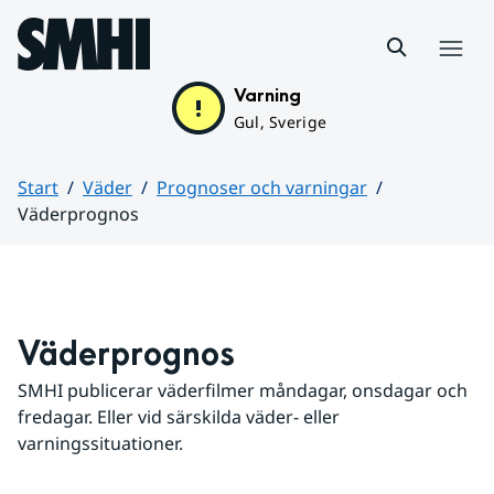
Hoppa till sidans innehåll
Meny
Varning
Gul, Sverige
Start
Väder
Prognoser och varningar
Väderprognos
Huvudinnehåll
Väderprognos
SMHI publicerar väderfilmer måndagar, onsdagar och 
fredagar. Eller vid särskilda väder- eller 
varningssituationer.