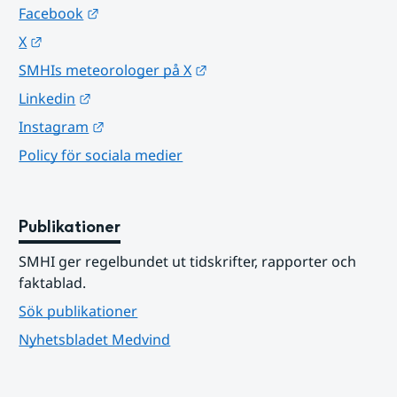
Länk till annan webbplats.
Facebook
Länk till annan webbplats.
X
Länk till annan webbplats.
SMHIs meteorologer på X
Länk till annan webbplats.
Linkedin
Länk till annan webbplats.
Instagram
Policy för sociala medier
Publikationer
SMHI ger regelbundet ut tidskrifter, rapporter och 
faktablad.
Sök publikationer
Nyhetsbladet Medvind