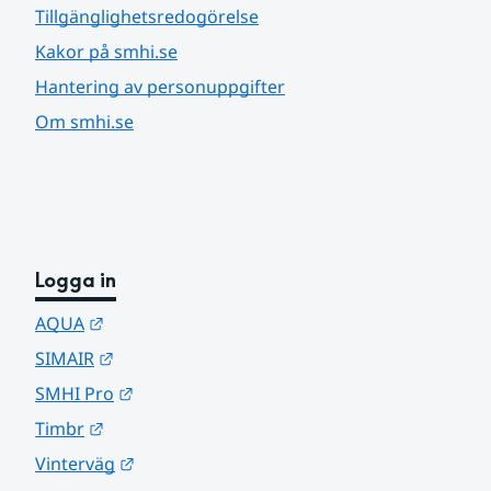
Tillgänglighetsredogörelse
Kakor på smhi.se
Hantering av personuppgifter
Om smhi.se
Logga in
Länk till annan webbplats.
AQUA
Länk till annan webbplats.
SIMAIR
Länk till annan webbplats.
SMHI Pro
Länk till annan webbplats.
Timbr
Länk till annan webbplats.
Vinterväg