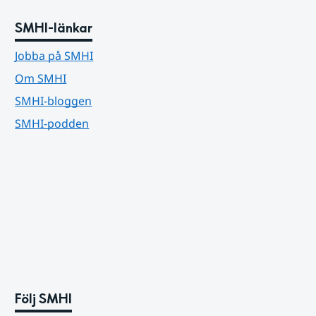
SMHI-länkar
Jobba på SMHI
Om SMHI
SMHI-bloggen
SMHI-podden
Följ SMHI