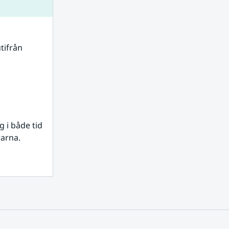
tifrån 
i både tid 
rarna.