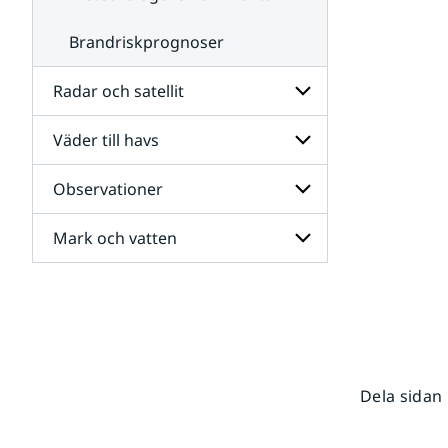
Brandriskprognoser
Radar och satellit
Väder till havs
Undersidor
för
Radar
Observationer
Undersidor
och
för
satellit
Väder
Mark och vatten
Undersidor
till
för
havs
Observationer
Undersidor
för
Mark
och
vatten
Dela sidan