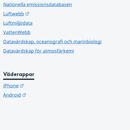
Nationella emissionsdatabasen
Länk till annan webbplats.
Luftwebb
Luftmiljödata
VattenWebb
Datavärdskap, oceanografi och marinbiologi
Datavärdskap för atmosfärkemi
Väderappar
Länk till annan webbplats.
iPhone
Länk till annan webbplats.
Android