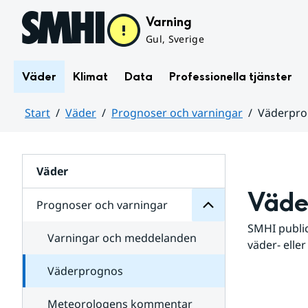
Hoppa till sidans innehåll
Varning
Gul, Sverige
Väder
Klimat
Data
Professionella tjänster
Start
Väder
Prognoser och varningar
Väderpr
varningar
och
Huvudinnehåll
Prognoser
för
Undersidor
Väder
Väde
Prognoser och varningar
SMHI public
Varningar och meddelanden
väder- eller
Väderprognos
Meteorologens kommentar