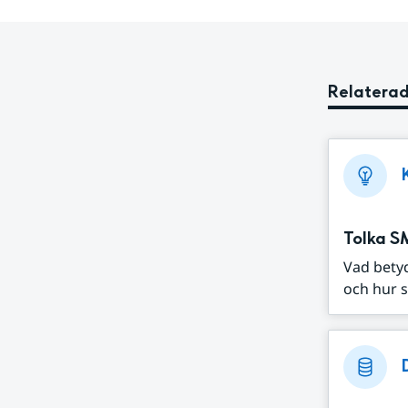
Relaterad
Tolka S
Vad bety
och hur s