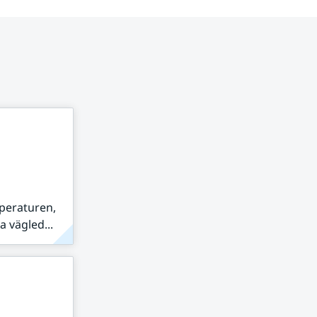
peraturen,
 vägled...