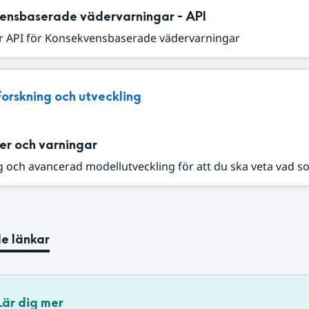
ensbaserade vädervarningar - API
r API för Konsekvensbaserade vädervarningar
Forskning och utveckling
er och varningar
 och avancerad modellutveckling för att du ska veta vad s
e länkar
Lär dig mer