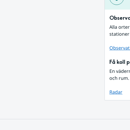
Observa
Alla orte
stationer
Observat
Få koll 
En väder
och rum. 
Radar