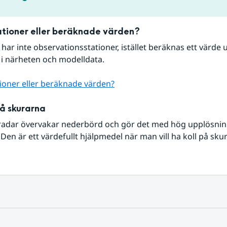
tioner eller beräknade värden?
r har inte observationsstationer, istället beräknas ett värde u
 i närheten och modelldata.
ioner eller beräknade värden?
på skurarna
radar övervakar nederbörd och gör det med hög upplösning 
Den är ett värdefullt hjälpmedel när man vill ha koll på sku