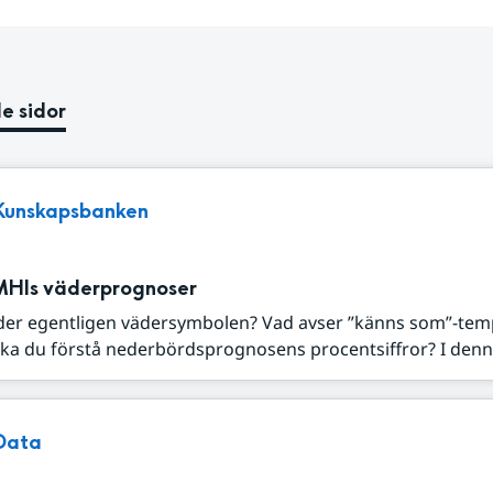
e sidor
Kunskapsbanken
MHIs väderprognoser
der egentligen vädersymbolen? Vad avser ”känns som”-tem
ka du förstå nederbördsprognosens procentsiffror? I denna
Data