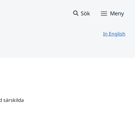
Sök
Meny
In English
 särskilda 