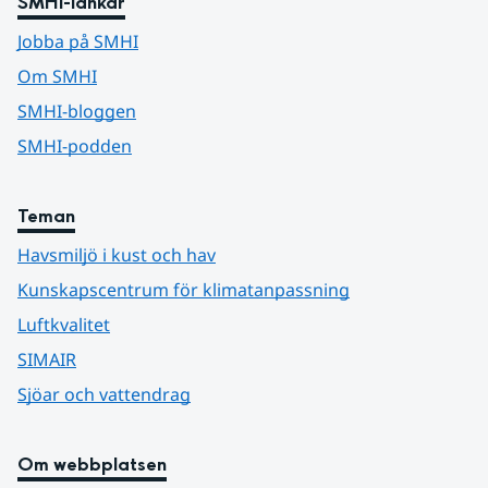
SMHI-länkar
Jobba på SMHI
Om SMHI
SMHI-bloggen
SMHI-podden
Teman
Havsmiljö i kust och hav
Kunskapscentrum för klimatanpassning
Luftkvalitet
SIMAIR
Sjöar och vattendrag
Om webbplatsen