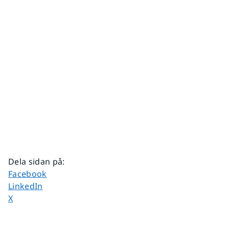
Dela sidan på
:
Dela sidan på
Facebook
Dela sidan på
LinkedIn
Dela sidan på
X