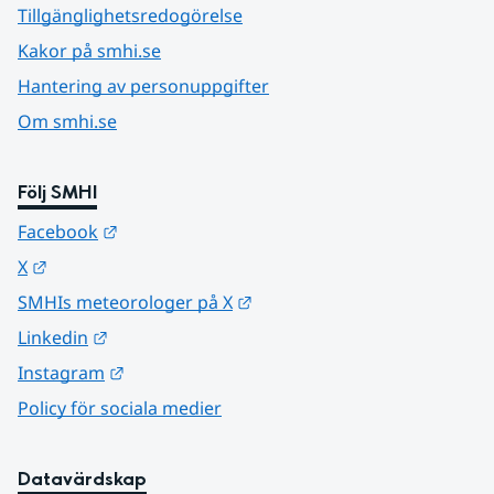
Tillgänglighetsredogörelse
Kakor på smhi.se
Hantering av personuppgifter
Om smhi.se
Följ SMHI
Länk till annan webbplats.
Facebook
Länk till annan webbplats.
X
Länk till annan webbplats.
SMHIs meteorologer på X
Länk till annan webbplats.
Linkedin
Länk till annan webbplats.
Instagram
Policy för sociala medier
Datavärdskap