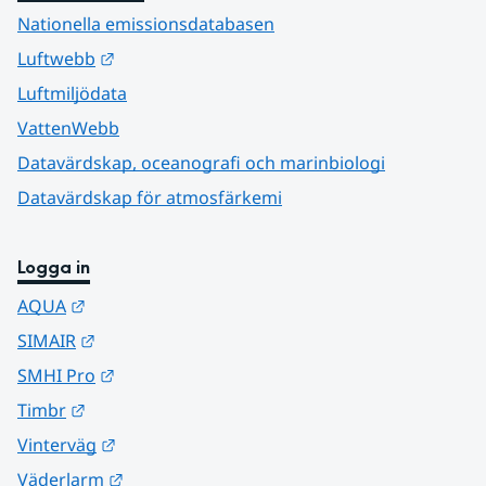
Nationella emissionsdatabasen
Länk till annan webbplats.
Luftwebb
Luftmiljödata
VattenWebb
Datavärdskap, oceanografi och marinbiologi
Datavärdskap för atmosfärkemi
Logga in
Länk till annan webbplats.
AQUA
Länk till annan webbplats.
SIMAIR
Länk till annan webbplats.
SMHI Pro
Länk till annan webbplats.
Timbr
Länk till annan webbplats.
Vinterväg
Länk till annan webbplats.
Väderlarm