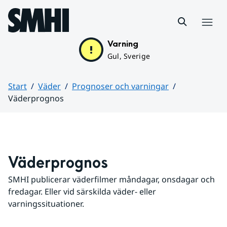
Hoppa till sidans innehåll
Meny
Varning
Gul, Sverige
Start
Väder
Prognoser och varningar
Väderprognos
Huvudinnehåll
Väderprognos
SMHI publicerar väderfilmer måndagar, onsdagar och 
fredagar. Eller vid särskilda väder- eller 
varningssituationer.