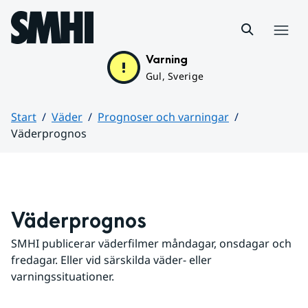
Hoppa till sidans innehåll
Meny
Varning
Gul, Sverige
Start
Väder
Prognoser och varningar
Väderprognos
Huvudinnehåll
Väderprognos
SMHI publicerar väderfilmer måndagar, onsdagar och 
fredagar. Eller vid särskilda väder- eller 
varningssituationer.