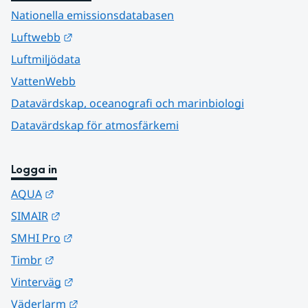
Nationella emissionsdatabasen
Länk till annan webbplats.
Luftwebb
Luftmiljödata
VattenWebb
Datavärdskap, oceanografi och marinbiologi
Datavärdskap för atmosfärkemi
Logga in
Länk till annan webbplats.
AQUA
Länk till annan webbplats.
SIMAIR
Länk till annan webbplats.
SMHI Pro
Länk till annan webbplats.
Timbr
Länk till annan webbplats.
Vinterväg
Länk till annan webbplats.
Väderlarm