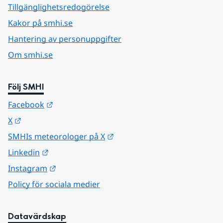
Tillgänglighetsredogörelse
Kakor på smhi.se
Hantering av personuppgifter
Om smhi.se
Följ SMHI
Länk till annan webbplats.
Facebook
Länk till annan webbplats.
X
Länk till annan webbplats.
SMHIs meteorologer på X
Länk till annan webbplats.
Linkedin
Länk till annan webbplats.
Instagram
Policy för sociala medier
Datavärdskap