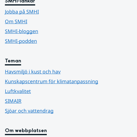
SMHI-länkar
Jobba på SMHI
Om SMHI
SMHI-bloggen
SMHI-podden
Teman
Havsmiljö i kust och hav
Kunskapscentrum för klimatanpassning
Luftkvalitet
SIMAIR
Sjöar och vattendrag
Om webbplatsen