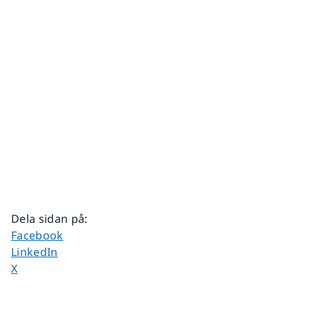
Dela sidan på
:
Dela sidan på
Facebook
Dela sidan på
LinkedIn
Dela sidan på
X