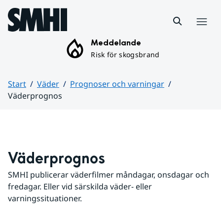
Hoppa till sidans innehåll
Meny
Meddelande
Risk för skogsbrand
Start
Väder
Prognoser och varningar
Väderprognos
Huvudinnehåll
Väderprognos
SMHI publicerar väderfilmer måndagar, onsdagar och 
fredagar. Eller vid särskilda väder- eller 
varningssituationer.