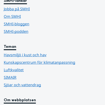
SMHI-länkar
Jobba på SMHI
Om SMHI
SMHI-bloggen
SMHI-podden
Teman
Havsmiljö i kust och hav
Kunskapscentrum för klimatanpassning
Luftkvalitet
SIMAIR
Sjöar och vattendrag
Om webbplatsen