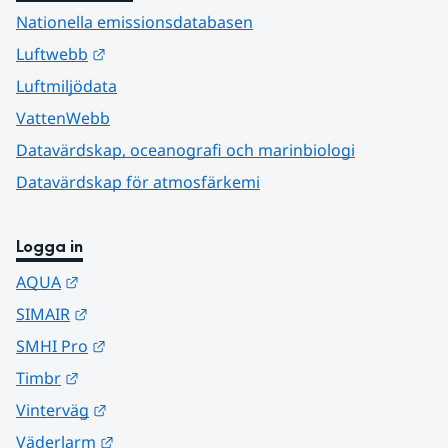
Nationella emissionsdatabasen
Länk till annan webbplats.
Luftwebb
Luftmiljödata
VattenWebb
Datavärdskap, oceanografi och marinbiologi
Datavärdskap för atmosfärkemi
Logga in
Länk till annan webbplats.
AQUA
Länk till annan webbplats.
SIMAIR
Länk till annan webbplats.
SMHI Pro
Länk till annan webbplats.
Timbr
Länk till annan webbplats.
Vinterväg
Länk till annan webbplats.
Väderlarm