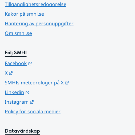
Tillgänglighetsredogörelse
Kakor på smhi.se
Hantering av personuppgifter
Om smhi.se
Följ SMHI
Länk till annan webbplats.
Facebook
Länk till annan webbplats.
X
Länk till annan webbplats.
SMHIs meteorologer på X
Länk till annan webbplats.
Linkedin
Länk till annan webbplats.
Instagram
Policy för sociala medier
Datavärdskap