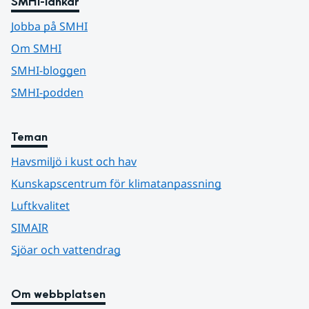
SMHI-länkar
Jobba på SMHI
Om SMHI
SMHI-bloggen
SMHI-podden
Teman
Havsmiljö i kust och hav
Kunskapscentrum för klimatanpassning
Luftkvalitet
SIMAIR
Sjöar och vattendrag
Om webbplatsen