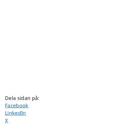
Dela sidan på
:
Dela sidan på
Facebook
Dela sidan på
LinkedIn
Dela sidan på
X