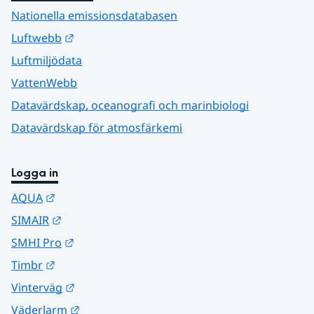
Nationella emissionsdatabasen
Länk till annan webbplats.
Luftwebb
Luftmiljödata
VattenWebb
Datavärdskap, oceanografi och marinbiologi
Datavärdskap för atmosfärkemi
Logga in
Länk till annan webbplats.
AQUA
Länk till annan webbplats.
SIMAIR
Länk till annan webbplats.
SMHI Pro
Länk till annan webbplats.
Timbr
Länk till annan webbplats.
Vinterväg
Länk till annan webbplats.
Väderlarm