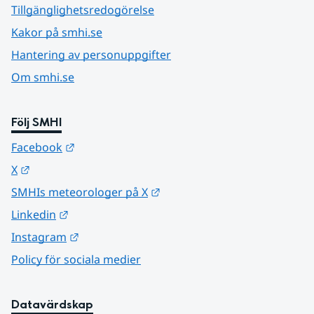
Tillgänglighetsredogörelse
Kakor på smhi.se
Hantering av personuppgifter
Om smhi.se
Följ SMHI
Länk till annan webbplats.
Facebook
Länk till annan webbplats.
X
Länk till annan webbplats.
SMHIs meteorologer på X
Länk till annan webbplats.
Linkedin
Länk till annan webbplats.
Instagram
Policy för sociala medier
Datavärdskap