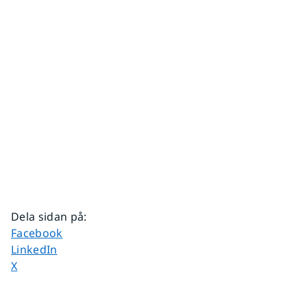
Dela sidan på
:
Dela sidan på
Facebook
Dela sidan på
LinkedIn
Dela sidan på
X