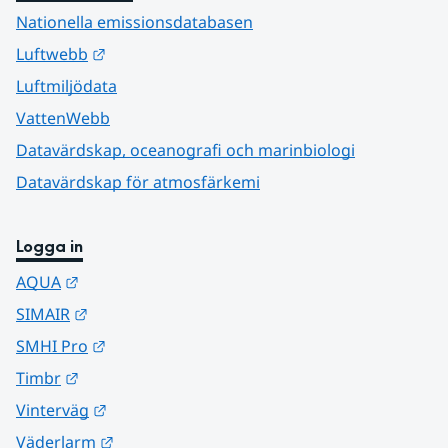
Nationella emissionsdatabasen
Länk till annan webbplats.
Luftwebb
Luftmiljödata
VattenWebb
Datavärdskap, oceanografi och marinbiologi
Datavärdskap för atmosfärkemi
Logga in
Länk till annan webbplats.
AQUA
Länk till annan webbplats.
SIMAIR
Länk till annan webbplats.
SMHI Pro
Länk till annan webbplats.
Timbr
Länk till annan webbplats.
Vinterväg
Länk till annan webbplats.
Väderlarm