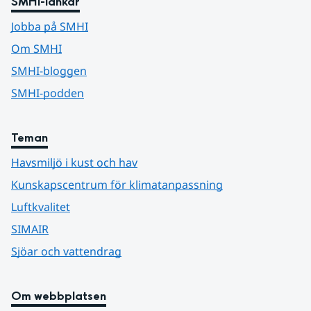
SMHI-länkar
Jobba på SMHI
Om SMHI
SMHI-bloggen
SMHI-podden
Teman
Havsmiljö i kust och hav
Kunskapscentrum för klimatanpassning
Luftkvalitet
SIMAIR
Sjöar och vattendrag
Om webbplatsen