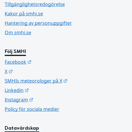
Tillgänglighetsredogörelse
Kakor på smhi.se
Hantering av personuppgifter
Om smhi.se
Följ SMHI
Länk till annan webbplats.
Facebook
Länk till annan webbplats.
X
Länk till annan webbplats.
SMHIs meteorologer på X
Länk till annan webbplats.
Linkedin
Länk till annan webbplats.
Instagram
Policy för sociala medier
Datavärdskap