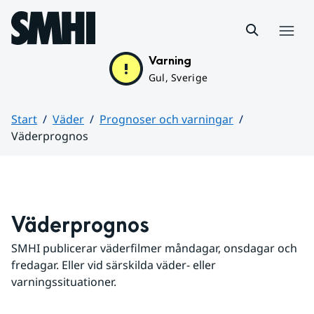
Hoppa till sidans innehåll
Meny
Varning
Gul, Sverige
Start
Väder
Prognoser och varningar
Väderprognos
Huvudinnehåll
Väderprognos
SMHI publicerar väderfilmer måndagar, onsdagar och 
fredagar. Eller vid särskilda väder- eller 
varningssituationer.