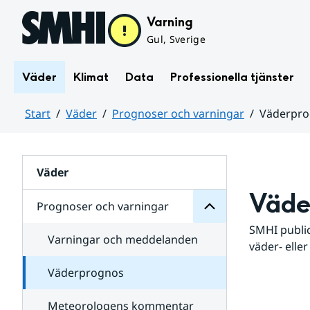
Hoppa till sidans innehåll
Varning
Gul, Sverige
Väder
Klimat
Data
Professionella tjänster
Start
Väder
Prognoser och varningar
Väderpr
varningar
och
Huvudinnehåll
Prognoser
för
Undersidor
Väder
Väde
Prognoser och varningar
SMHI public
Varningar och meddelanden
väder- eller
Väderprognos
Meteorologens kommentar