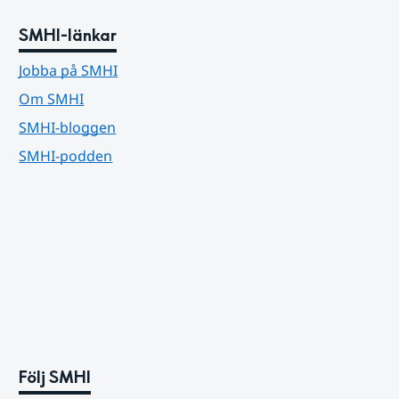
SMHI-länkar
Jobba på SMHI
Om SMHI
SMHI-bloggen
SMHI-podden
Följ SMHI