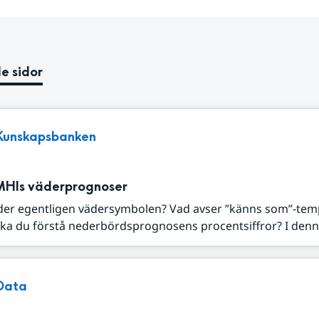
e sidor
Kunskapsbanken
MHIs väderprognoser
der egentligen vädersymbolen? Vad avser ”känns som”-tem
ka du förstå nederbördsprognosens procentsiffror? I denna
Data