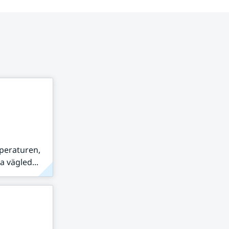
peraturen,
 vägled...