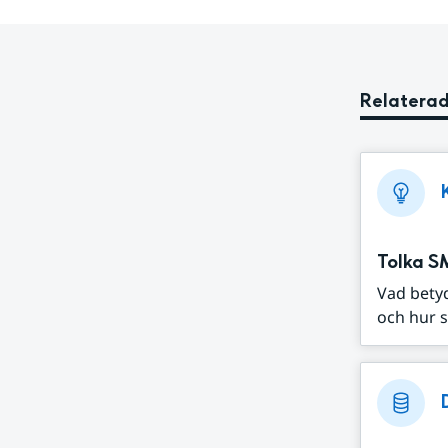
Relaterad
Tolka S
Vad bety
och hur s