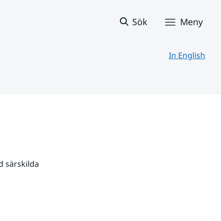
Sök
Meny
In English
 särskilda 