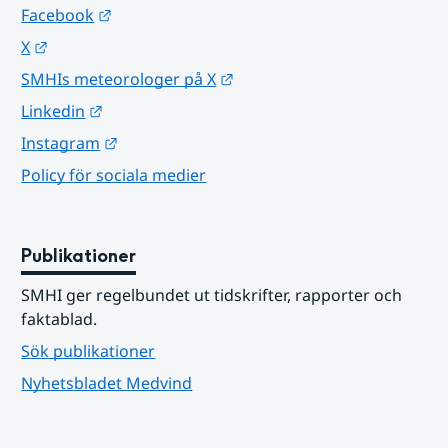
Länk till annan webbplats.
Facebook
Länk till annan webbplats.
X
Länk till annan webbplats.
SMHIs meteorologer på X
Länk till annan webbplats.
Linkedin
Länk till annan webbplats.
Instagram
Policy för sociala medier
Publikationer
SMHI ger regelbundet ut tidskrifter, rapporter och 
faktablad.
Sök publikationer
Nyhetsbladet Medvind