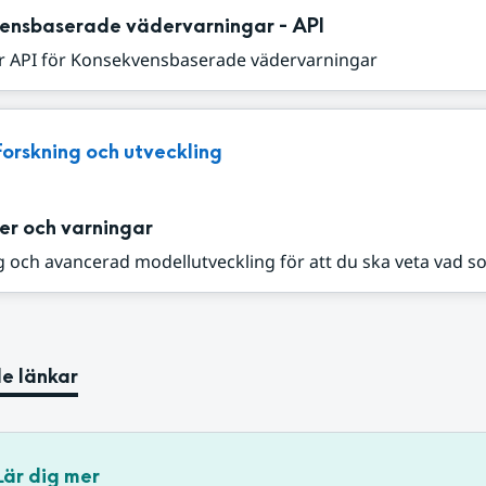
ensbaserade vädervarningar - API
r API för Konsekvensbaserade vädervarningar
Forskning och utveckling
er och varningar
 och avancerad modellutveckling för att du ska veta vad s
e länkar
Lär dig mer