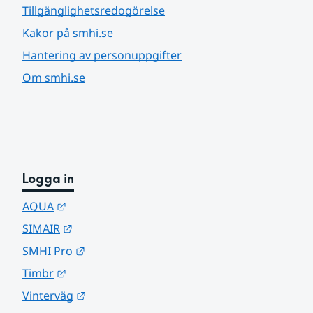
Tillgänglighetsredogörelse
Kakor på smhi.se
Hantering av personuppgifter
Om smhi.se
Logga in
Länk till annan webbplats.
AQUA
Länk till annan webbplats.
SIMAIR
Länk till annan webbplats.
SMHI Pro
Länk till annan webbplats.
Timbr
Länk till annan webbplats.
Vinterväg