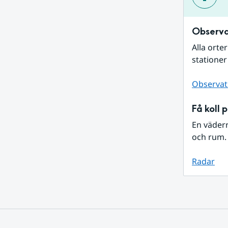
Observa
Alla orte
stationer
Observat
Få koll 
En väder
och rum. 
Radar