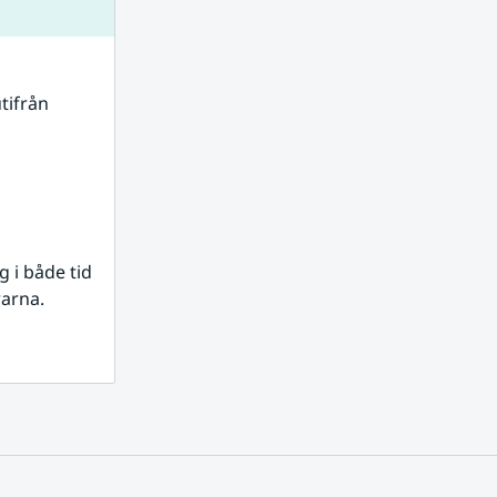
tifrån 
i både tid 
rarna.