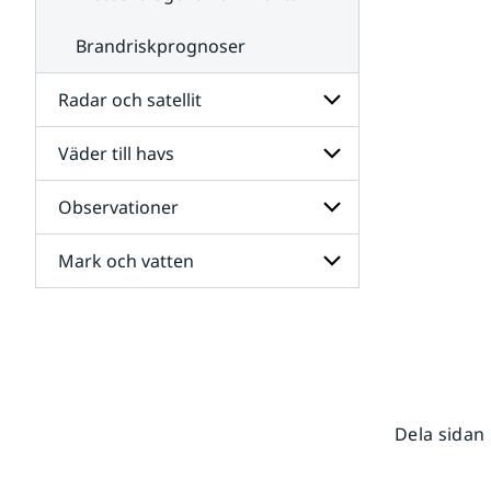
Brandriskprognoser
Radar och satellit
Väder till havs
Undersidor
för
Radar
Observationer
Undersidor
och
för
satellit
Väder
Mark och vatten
Undersidor
till
för
havs
Observationer
Undersidor
för
Mark
och
vatten
Dela sidan