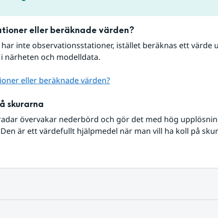
tioner eller beräknade värden?
r har inte observationsstationer, istället beräknas ett värde u
 i närheten och modelldata.
ioner eller beräknade värden?
på skurarna
radar övervakar nederbörd och gör det med hög upplösning 
Den är ett värdefullt hjälpmedel när man vill ha koll på sku