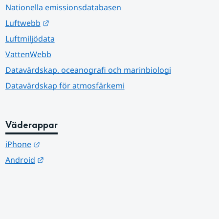
Nationella emissionsdatabasen
Länk till annan webbplats.
Luftwebb
Luftmiljödata
VattenWebb
Datavärdskap, oceanografi och marinbiologi
Datavärdskap för atmosfärkemi
Väderappar
Länk till annan webbplats.
iPhone
Länk till annan webbplats.
Android